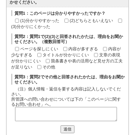
かせください。
質問1：このページは分かりやすかったですか？
(1)分かりやすかった
(2)どちらともいえない
(3)分かりにくかった
質問2：質問1で(2)(3)と回答されたかたは、理由をお聞か
せください。（複数回答可）
ページを探しにくい
内容が多すぎる
内容が
少なすぎる
タイトルが分かりにくい
文章の表現
が分かりにくい
箇条書きや表の活用など見せ方の工夫
が足りない
その他
質問3：質問2でその他と回答されたかたは、理由をお聞か
せください。
（注）個人情報・返信を要する内容は記入しないでくだ
さい。
所管課への問い合わせについては下の「このページに関す
るお問い合わせ」へ。
送信