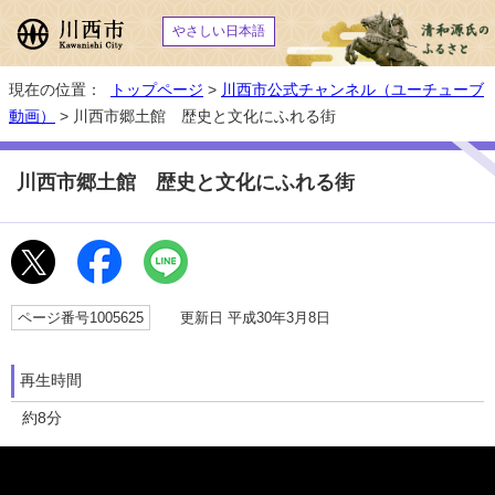
やさしい日本語
現在の位置：
トップページ
>
川西市公式チャンネル（ユーチューブ
動画）
> 川西市郷土館 歴史と文化にふれる街
川西市郷土館 歴史と文化にふれる街
ページ番号1005625
更新日 平成30年3月8日
再生時間
約8分