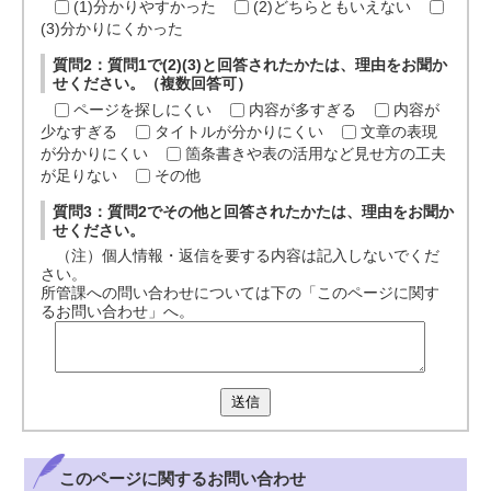
(1)分かりやすかった
(2)どちらともいえない
(3)分かりにくかった
質問2：質問1で(2)(3)と回答されたかたは、理由をお聞か
せください。（複数回答可）
ページを探しにくい
内容が多すぎる
内容が
少なすぎる
タイトルが分かりにくい
文章の表現
が分かりにくい
箇条書きや表の活用など見せ方の工夫
が足りない
その他
質問3：質問2でその他と回答されたかたは、理由をお聞か
せください。
（注）個人情報・返信を要する内容は記入しないでくだ
さい。
所管課への問い合わせについては下の「このページに関す
るお問い合わせ」へ。
送信
このページに関する
お問い合わせ