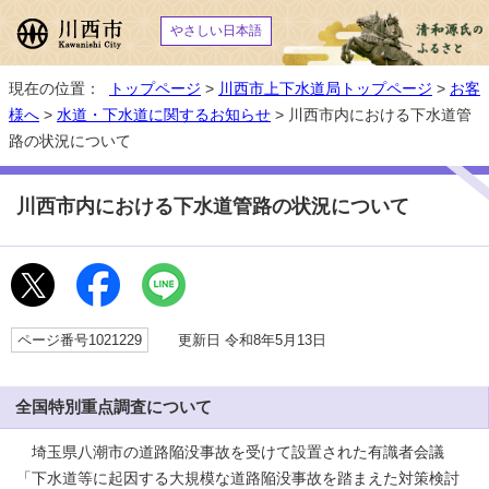
やさしい日本語
現在の位置：
トップページ
>
川西市上下水道局トップページ
>
お客
様へ
>
水道・下水道に関するお知らせ
> 川西市内における下水道管
路の状況について
川西市内における下水道管路の状況について
ページ番号1021229
更新日 令和8年5月13日
全国特別重点調査について
埼玉県八潮市の道路陥没事故を受けて設置された有識者会議
「下水道等に起因する大規模な道路陥没事故を踏まえた対策検討