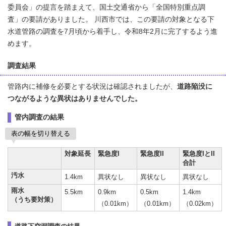
委員会」の提言を踏まえて、国土交通省から「全国特別重点調
査」の要請がありました。 川西市では、この要請の対象となる下
水道管路の調査を7月頃から着手し、令和8年2月に完了するよう進
めます。
調査結果
管路内に補修を必要とする状況は確認されましたが、
道路陥没に
つながるような異状はありませんでした。
管内調査の結果
表の幅を切り替える
対象延長
緊急度I
緊急度II
緊急度IとII
合計
汚水
1.4km
異状なし
異状なし
異状なし
雨水
5.5km
0.9km
0.5km
1.4km
（うち要対策）
（0.01km）
（0.01km）
（0.02km）