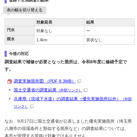
道路下空洞調査の結果
表の幅を切り替える
対象延長
結果
汚水
対象なし
ー
雨水
1.4km
異状なし
今後の対応
調査結果で補修が必要となった箇所は、令和8年度に修繕予定で
す。
調査実施箇所図 （PDF 8.3MB）
国土交通省の調査結果
（外部リンク）
兵庫県（流域下水道）の調査結果（優先実施箇所以外）
（外部
リンク）
なお、9月17日に国土交通省が公表しました優先実施箇所（埼玉県
八潮市の現場条件と類似する箇所など）の調査結果については、
本市が管理する管路は対象ではありません。