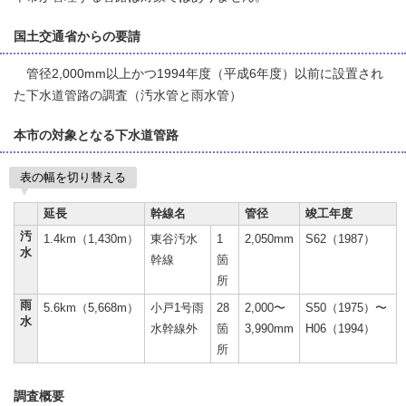
国土交通省からの要請
管径2,000mm以上かつ1994年度（平成6年度）以前に設置され
た下水道管路の調査（汚水管と雨水管）
本市の対象となる下水道管路
表の幅を切り替える
延長
幹線名
管径
竣工年度
汚
1.4km（1,430m）
東谷汚水
1
2,050mm
S62（1987）
水
幹線
箇
所
雨
5.6km（5,668m）
小戸1号雨
28
2,000〜
S50（1975）〜
水
水幹線外
箇
3,990mm
H06（1994）
所
調査概要