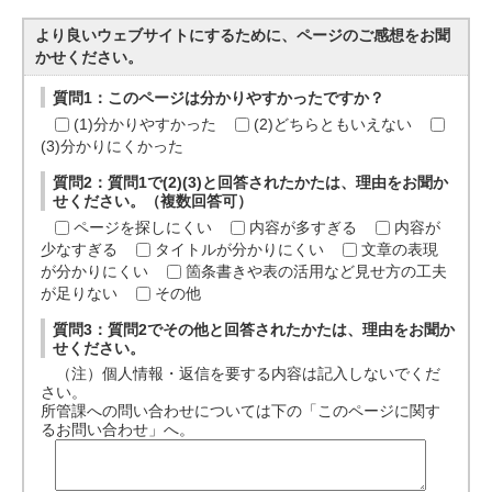
より良いウェブサイトにするために、ページのご感想をお聞
かせください。
質問1：このページは分かりやすかったですか？
(1)分かりやすかった
(2)どちらともいえない
(3)分かりにくかった
質問2：質問1で(2)(3)と回答されたかたは、理由をお聞か
せください。（複数回答可）
ページを探しにくい
内容が多すぎる
内容が
少なすぎる
タイトルが分かりにくい
文章の表現
が分かりにくい
箇条書きや表の活用など見せ方の工夫
が足りない
その他
質問3：質問2でその他と回答されたかたは、理由をお聞か
せください。
（注）個人情報・返信を要する内容は記入しないでくだ
さい。
所管課への問い合わせについては下の「このページに関す
るお問い合わせ」へ。