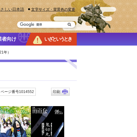
やさしい日本語
文字サイズ・背景色の変更
業者向け
いざというとき
21年）
ページ番号1014552
印刷