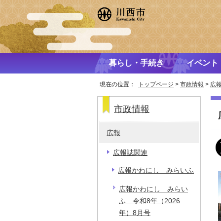
暮らし・手続き
イベント
現在の位置：
トップページ
>
市政情報
>
広
市政情報
広報
広報誌関連
広報かわにし みらいふ
広報かわにし みらい
ふ 令和8年（2026
年）8月号