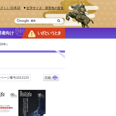
やさしい日本語
文字サイズ・背景色の変更
業者向け
いざというとき
20年）
ページ番号1012123
印刷