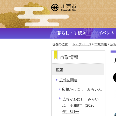
暮らし・手続き
イベント
現在の位置：
トップページ
>
市政情報
>
広
市政情報
広報
広報誌関連
広報かわにし みらいふ
広報かわにし みらい
ふ 令和8年（2026
年）8月号