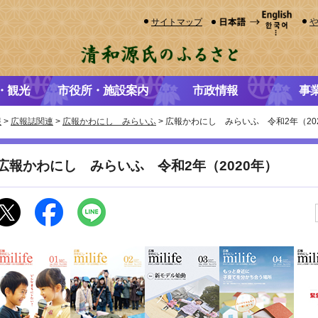
サイトマップ
・観光
市役所・施設案内
市政情報
事
報
>
広報誌関連
>
広報かわにし みらいふ
> 広報かわにし みらいふ 令和2年（20
広報かわにし みらいふ 令和2年（2020年）