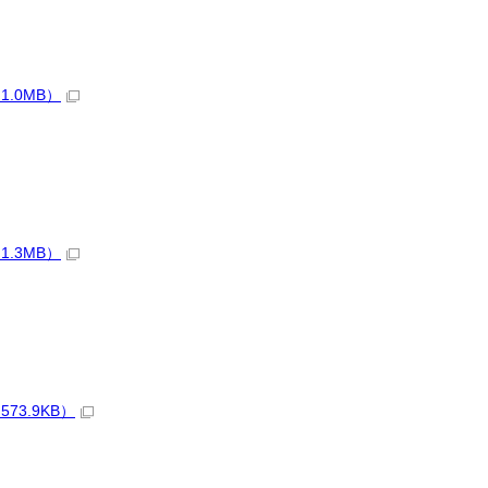
.0MB）
.3MB）
73.9KB）