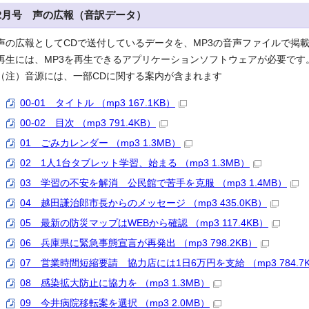
2月号 声の広報（音訳データ）
声の広報としてCDで送付しているデータを、MP3の音声ファイルで掲
再生には、MP3を再生できるアプリケーションソフトウェアが必要です
（注）音源には、一部CDに関する案内が含まれます
00-01 タイトル （mp3 167.1KB）
00-02 目次 （mp3 791.4KB）
01 ごみカレンダー （mp3 1.3MB）
02 1人1台タブレット学習、始まる （mp3 1.3MB）
03 学習の不安を解消 公民館で苦手を克服 （mp3 1.4MB）
04 越田謙治郎市長からのメッセージ （mp3 435.0KB）
05 最新の防災マップはWEBから確認 （mp3 117.4KB）
06 兵庫県に緊急事態宣言が再発出 （mp3 798.2KB）
07 営業時間短縮要請 協力店には1日6万円を支給 （mp3 784.7
08 感染拡大防止に協力を （mp3 1.3MB）
09 今井病院移転案を選択 （mp3 2.0MB）