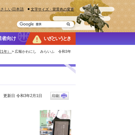
やさしい日本語
文字サイズ・背景色の変更
業者向け
いざというとき
21年）
> 広報かわにし みらいふ 令和3年
更新日 令和3年2月1日
印刷