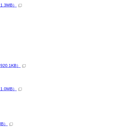
.3MB）
20.1KB）
.0MB）
MB）