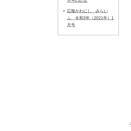
月号の訂正
広報かわにし みらい
ふ 令和3年（2021年）1
月号