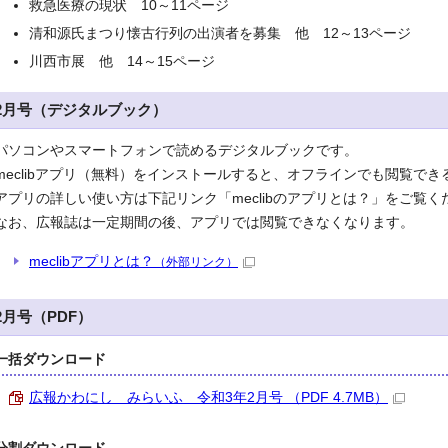
救急医療の現状 10～11ページ
清和源氏まつり懐古行列の出演者を募集 他 12～13ページ
川西市展 他 14～15ページ
2月号（デジタルブック）
パソコンやスマートフォンで読めるデジタルブックです。
meclibアプリ（無料）をインストールすると、オフラインでも閲覧で
アプリの詳しい使い方は下記リンク「meclibのアプリとは？」をご覧く
なお、広報誌は一定期間の後、アプリでは閲覧できなくなります。
meclibアプリとは？
（外部リンク）
2月号（PDF）
一括ダウンロード
広報かわにし みらいふ 令和3年2月号 （PDF 4.7MB）