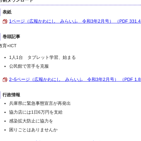
分割ダウンロード
表紙
1ページ（広報かわにし みらいふ 令和3年2月号） （PDF 331.4
巻頭記事
教育×ICT
1人1台 タブレット学習、始まる
公民館で苦手を克服
2~5ページ（広報かわにし みらいふ 令和3年2月号） （PDF 1.8
行政情報
兵庫県に緊急事態宣言が再発出
協力店には1日6万円を支給
感染拡大防止に協力を
困りごとはありませんか