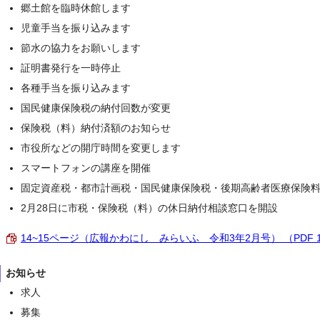
郷土館を臨時休館します
児童手当を振り込みます
節水の協力をお願いします
証明書発行を一時停止
各種手当を振り込みます
国民健康保険税の納付回数が変更
保険税（料）納付済額のお知らせ
市役所などの開庁時間を変更します
スマートフォンの講座を開催
固定資産税・都市計画税・国民健康保険税・後期高齢者医療保険料
2月28日に市税・保険税（料）の休日納付相談窓口を開設
14~15ページ（広報かわにし みらいふ 令和3年2月号） （PDF 1
お知らせ
求人
募集