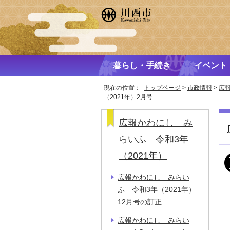
暮らし・手続き
イベント
現在の位置：
トップページ
>
市政情報
>
広
（2021年）2月号
広報かわにし み
らいふ 令和3年
（2021年）
広報かわにし みらい
ふ 令和3年（2021年）
12月号の訂正
広報かわにし みらい