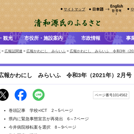
サイトマップ
・観光
市役所・施設案内
市政情報
事
報
>
広報誌関連
>
広報かわにし みらいふ
>
広報かわにし みらいふ 令和3年（20
広報かわにし みらいふ 令和3年（2021年）2月号
ページ番号1014562
巻頭記事 学校×ICT 2～5ページ
県内に緊急事態宣言が再発出 6～7ページ
今井病院移転案を選択 8～9ページ