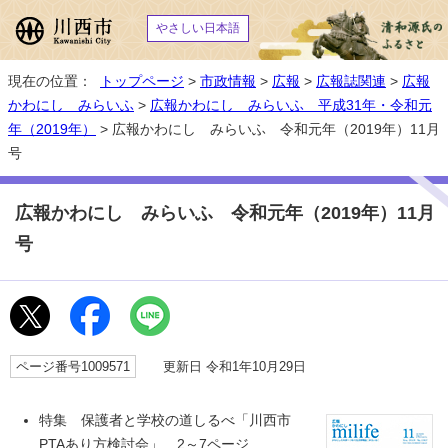
やさしい日本語
現在の位置：
トップページ
>
市政情報
>
広報
>
広報誌関連
>
広報
かわにし みらいふ
>
広報かわにし みらいふ 平成31年・令和元
年（2019年）
> 広報かわにし みらいふ 令和元年（2019年）11月
号
広報かわにし みらいふ 令和元年（2019年）11月
号
ページ番号1009571
更新日 令和1年10月29日
特集 保護者と学校の道しるべ「川西市
PTAあり方検討会」 2～7ページ