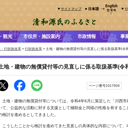
サイトマップ
・観光
市役所・施設案内
市政情報
事
政・行財政改革
>
行財政改革
> 土地・建物の無償貸付等の見直しに係る取扱基準(令和
土地・建物の無償貸付等の見直しに係る取扱基準(令和
更
ページ番号1017604
土地・建物の無償貸付等については、令和4年6月に策定した「川西市
いて、公益的な活動に対する支援として補助金と同様の性格を有するこ
の検討を進めるとしてきました。
こうしたことから検討を進めてきた見直しの具体的な内容について、