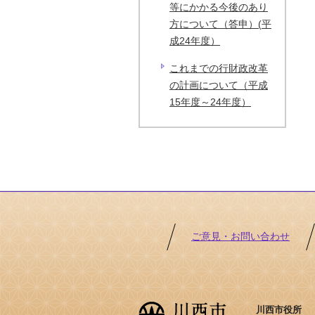
等にかかる今後のあり
方について（答申）(平
成24年度）
これまでの行財政改革
の計画について（平成
15年度～24年度）
ご意見・お問い合わせ
川西市役所 ［法