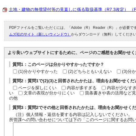
土地・建物の無償貸付等の見直しに係る取扱基準（R7.3改定） （PDF 
PDFファイルをご覧いただくには、「Adobe（R） Reader（R）」が必要
ムズ社のサイト（新しいウィンドウ）
からダウンロード（無料）してくださ
より良いウェブサイトにするために、ページのご感想をお聞かせく
質問1：このページは分かりやすかったですか？
(1)分かりやすかった
(2)どちらともいえない
(3)
質問2：質問1で(2)(3)と回答されたかたは、理由をお聞かせく
ページを探しにくい
内容が多すぎる
内容が少なす
い
文章の表現が分かりにくい
箇条書きや表の活用など見
の他
質問3：質問2でその他と回答されたかたは、理由をお聞かせく
（注）個人情報・返信を要する内容は記入しないでください。
所管課への問い合わせについては下の「このページに関するお問