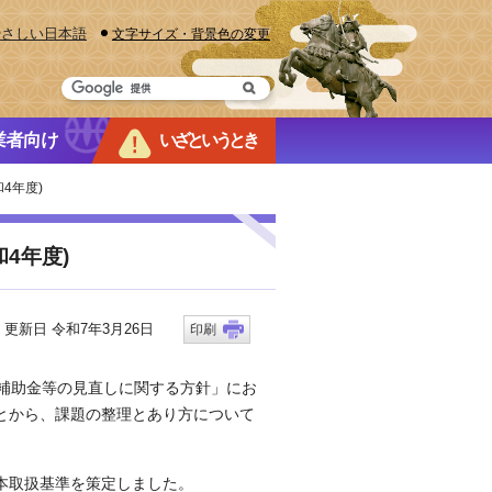
やさしい日本語
文字サイズ・背景色の変更
業者向け
いざというとき
4年度)
4年度)
新日 令和7年3月26日
印刷
補助金等の見直しに関する方針」にお
とから、課題の整理とあり方について
本取扱基準を策定しました。