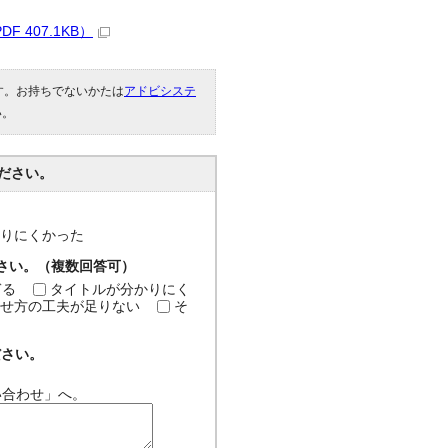
407.1KB）
です。お持ちでないかたは
アドビシステ
い。
ださい。
分かりにくかった
ださい。（複数回答可）
ぎる
タイトルが分かりにく
せ方の工夫が足りない
そ
ださい。
い合わせ」へ。