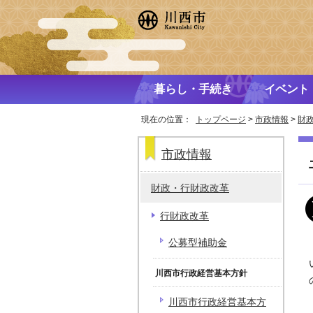
暮らし・手続き
イベント
現在の位置：
トップページ
>
市政情報
>
財
市政情報
財政・行財政改革
行財政改革
公募型補助金
川西市行政経営基本方針
川西市行政経営基本方