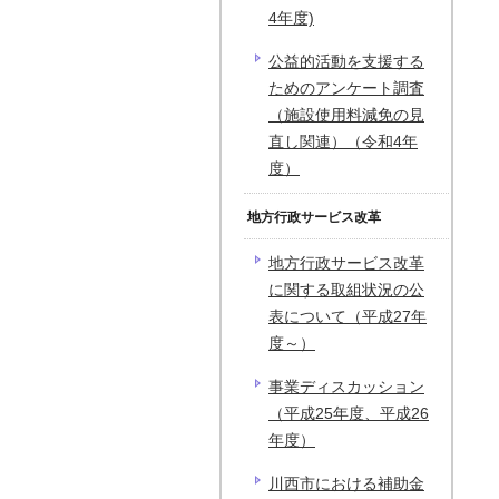
4年度)
公益的活動を支援する
ためのアンケート調査
（施設使用料減免の見
直し関連）（令和4年
度）
地方行政サービス改革
地方行政サービス改革
に関する取組状況の公
表について（平成27年
度～）
事業ディスカッション
（平成25年度、平成26
年度）
川西市における補助金