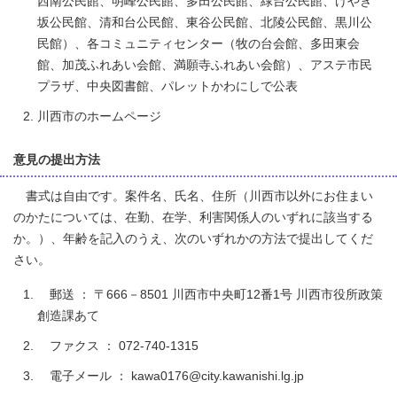
西南公民館、明峰公民館、多田公民館、緑台公民館、けやき
坂公民館、清和台公民館、東谷公民館、北陵公民館、黒川公
民館）、各コミュニティセンター（牧の台会館、多田東会
館、加茂ふれあい会館、満願寺ふれあい会館）、アステ市民
プラザ、中央図書館、パレットかわにしで公表
川西市のホームページ
意見の提出方法
書式は自由です。案件名、氏名、住所（川西市以外にお住まい
のかたについては、在勤、在学、利害関係人のいずれに該当する
か。）、年齢を記入のうえ、次のいずれかの方法で提出してくだ
さい。
郵送 ： 〒666－8501 川西市中央町12番1号 川西市役所政策
創造課あて
ファクス ： 072-740-1315
電子メール ： kawa0176@city.kawanishi.lg.jp