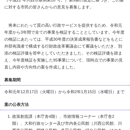
（平成22 年川西市条例第16 号。）第9条の規定に基づき、この案
に対する市民の皆さんからの意見を募集します。
将来にわたって質の高い行政サービスを提供するため、令和元
年度から3年間で全ての事業を検証することとしています。今年度
の検証にあたっては、平成30年度の決算成果報告書などをもとに
外部有識者で構成する行財政改革審議会にて審議をいただき、別
添の検証評価を答申としていただきました。その検証評価を踏ま
え、今年度検証を実施した95事業について、現時点での事業の見
直し内容や方向性の案を作成しました。
募集期間
令和元年12月17日（火曜日）から令和2年1月15日（水曜日）まで
案の公表方法
政策創造課（本庁舎4階）、市政情報コーナー（本庁舎2
階）、大和行政センター及び市内各公民館（川西公民館、川