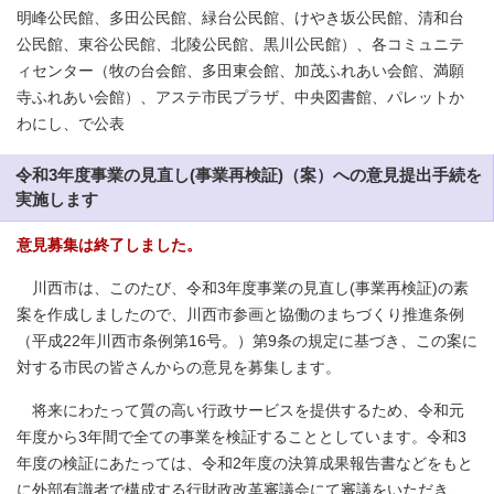
明峰公民館、多田公民館、緑台公民館、けやき坂公民館、清和台
公民館、東谷公民館、北陵公民館、黒川公民館）、各コミュニテ
ィセンター（牧の台会館、多田東会館、加茂ふれあい会館、満願
寺ふれあい会館）、アステ市民プラザ、中央図書館、パレットか
わにし、で公表
令和3年度事業の見直し(事業再検証)（案）への意見提出手続を
実施します
意見募集は終了しました。
川西市は、このたび、令和3年度事業の見直し(事業再検証)の素
案を作成しましたので、川西市参画と協働のまちづくり推進条例
（平成22年川西市条例第16号。）第9条の規定に基づき、この案に
対する市民の皆さんからの意見を募集します。
将来にわたって質の高い行政サービスを提供するため、令和元
年度から3年間で全ての事業を検証することとしています。令和3
年度の検証にあたっては、令和2年度の決算成果報告書などをもと
に外部有識者で構成する行財政改革審議会にて審議をいただき、