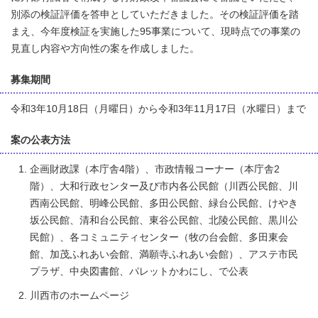
別添の検証評価を答申としていただきました。その検証評価を踏
まえ、今年度検証を実施した95事業について、現時点での事業の
見直し内容や方向性の案を作成しました。
募集期間
令和3年10月18日（月曜日）から令和3年11月17日（水曜日）まで
案の公表方法
企画財政課（本庁舎4階）、市政情報コーナー（本庁舎2
階）、大和行政センター及び市内各公民館（川西公民館、川
西南公民館、明峰公民館、多田公民館、緑台公民館、けやき
坂公民館、清和台公民館、東谷公民館、北陵公民館、黒川公
民館）、各コミュニティセンター（牧の台会館、多田東会
館、加茂ふれあい会館、満願寺ふれあい会館）、アステ市民
プラザ、中央図書館、パレットかわにし、で公表
川西市のホームページ