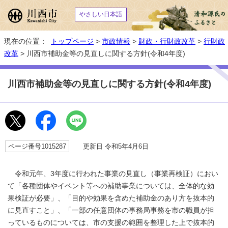
やさしい日本語
現在の位置：
トップページ
>
市政情報
>
財政・行財政改革
>
行財政
改革
> 川西市補助金等の見直しに関する方針(令和4年度)
川西市補助金等の見直しに関する方針(令和4年度)
ページ番号1015287
更新日 令和5年4月6日
令和元年、3年度に行われた事業の見直し（事業再検証）におい
て「各種団体やイベント等への補助事業については、全体的な効
果検証が必要」、「目的や効果を含めた補助金のあり方を抜本的
に見直すこと」、「一部の任意団体の事務局事務を市の職員が担
っているものについては、市の支援の範囲を整理した上で抜本的