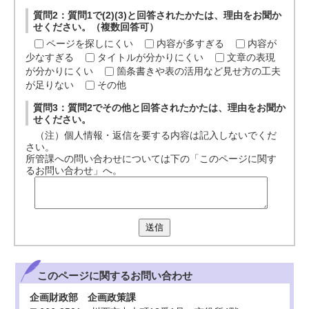
質問2：質問1で(2)(3)と回答されたかたは、理由をお聞か
せください。（複数回答可）
ページを探しにくい
内容が多すぎる
内容が
少なすぎる
タイトルが分かりにくい
文章の表現
が分かりにくい
箇条書きや表の活用など見せ方の工夫
が足りない
その他
質問3：質問2でその他と回答されたかたは、理由をお聞か
せください。
（注）個人情報・返信を要する内容は記入しないでくだ
さい。
所管課への問い合わせについては下の「このページに関す
るお問い合わせ」へ。
送信
このページに関する
お問い合わせ
企画財政部 企画政策課