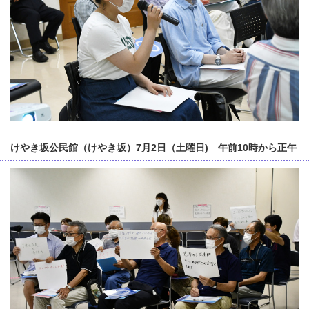
けやき坂公民館（けやき坂）7月2日（土曜日) 午前10時から正午