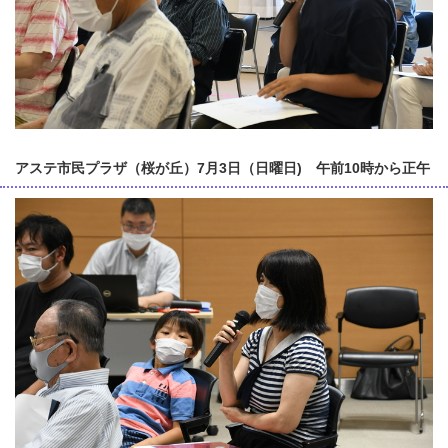
アステ市民プラザ（桜が丘）7月3日（日曜日) 午前10時から正午