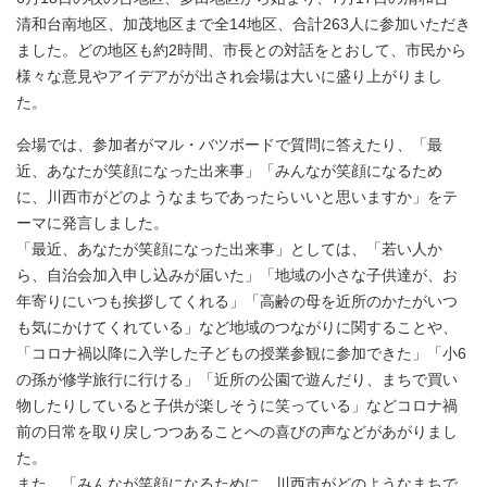
清和台南地区、加茂地区まで全14地区、合計263人に参加いただき
ました。どの地区も約2時間、市長との対話をとおして、市民から
様々な意見やアイデアがが出され会場は大いに盛り上がりまし
た。
会場では、参加者がマル・バツボードで質問に答えたり、「最
近、あなたが笑顔になった出来事」「みんなが笑顔になるため
に、川西市がどのようなまちであったらいいと思いますか」をテ
ーマに発言しました。
「最近、あなたが笑顔になった出来事」としては、「若い人か
ら、自治会加入申し込みが届いた」「地域の小さな子供達が、お
年寄りにいつも挨拶してくれる」「高齢の母を近所のかたがいつ
も気にかけてくれている」など地域のつながりに関することや、
「コロナ禍以降に入学した子どもの授業参観に参加できた」「小6
の孫が修学旅行に行ける」「近所の公園で遊んだり、まちで買い
物したりしていると子供が楽しそうに笑っている」などコロナ禍
前の日常を取り戻しつつあることへの喜びの声などがあがりまし
た。
また、「みんなが笑顔になるために、川西市がどのようなまちで