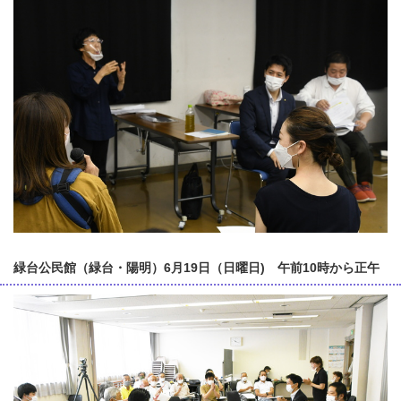
緑台公民館（緑台・陽明）6月19日（日曜日) 午前10時から正午