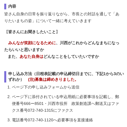
内容
皆さん自身の日常を振り返りながら、市長との対話を通して「あ
りたいまちの姿」について一緒に考えていきます
【
皆さんにお聞きしたいこと
】
みんなが笑顔になるために
、川西がこれからどんなまちになっ
た
らいいと思いますか
また、
あなた自身は
どんなことをしていたいですか
申し込み方法（日程表記載の申込締切日までに、下記1から3のい
ずれか）
(注)募集は締めきりました。
ページ下の申し込みフォームから送信
ページ下に添付されている申込用紙に必要事項を記載し、郵
便番号666ー8501・川西市役所 政策創造課へ郵送又はファ
クス番号072-740-1315にファクス
電話番号072-740-1120へ必要事項を直接連絡