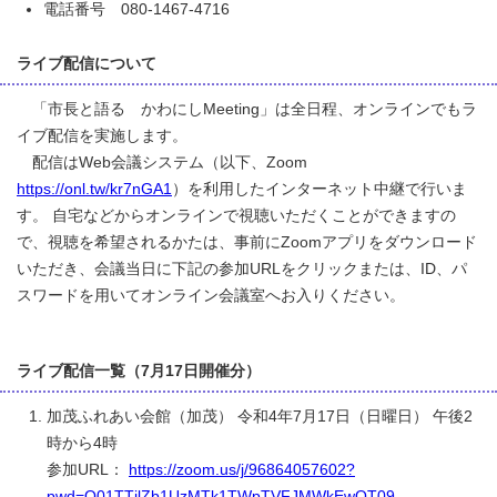
電話番号 080-1467-4716
ライブ配信について
「市長と語る かわにしMeeting」は全日程、オンラインでもラ
イブ配信を実施します。
配信はWeb会議システム（以下、Zoom
https://onl.tw/kr7nGA1
）を利用したインターネット中継で行いま
す。 自宅などからオンラインで視聴いただくことができますの
で、視聴を希望されるかたは、事前にZoomアプリをダウンロード
いただき、会議当日に下記の参加URLをクリックまたは、ID、パ
スワードを用いてオンライン会議室へお入りください。
ライブ配信一覧（7月17日開催分）
加茂ふれあい会館（加茂） 令和4年7月17日（日曜日） 午後2
時から4時
参加URL：
https://zoom.us/j/96864057602?
pwd=Q01TTjlZb1UzMTk1TWpTVFJMWkEwQT09