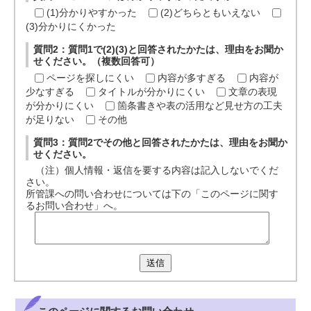
(1)分かりやすかった
(2)どちらともいえない
(3)分かりにくかった
質問2：質問1で(2)(3)と回答されたかたは、理由をお聞か
せください。（複数回答可）
ページを探しにくい
内容が多すぎる
内容が
少なすぎる
タイトルが分かりにくい
文章の表現
が分かりにくい
箇条書きや表の活用など見せ方の工夫
が足りない
その他
質問3：質問2でその他と回答されたかたは、理由をお聞か
せください。
（注）個人情報・返信を要する内容は記入しないでくだ
さい。
所管課への問い合わせについては下の「このページに関す
るお問い合わせ」へ。
送信