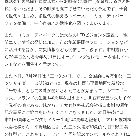
株式会社阪急阪神百貨店様から1億円のご寄付（企業版ふるさと納
税）をいただき、その財源を充てさせていただく予定です。子育
て世代をはじめ、多世代の集えるスペース「コミュニティパー
ク」を整備し、中心市街地の活性化を図ってまいります。
また、コミュニティパークには大型のLEDビジョンを設置し、駅
前エリア情報の発信に加え、市の施策展開やプロモーションなど
に活用するほか、防災情報なども発信していきます。市制施行か
ら70年目となる今年8月1日にオープニングセレモニーを含むイベ
ントなどを開催する予定です。
また本日、3月28日は「三ツ矢の日」です。全国的にも有名な「三
ツ矢サイダー」は明治17年に、現在の川西市平野地区で炭酸水
「平野水」として製造が開始されたことが始まりで、今年で「三
ツ矢」ブランドの生誕140周年を迎えます。川西市が三ツ矢サイダ
ー発祥の地であるご縁から、アサヒ飲料株式会社様に市制70周年
記念事業にご協力をいただくことになりました。本日午後には、
市制70周年と三ツ矢サイダー生誕140周年を記念し、アサヒ飲料株
式会社様から、平野地区にあった三ツ矢塔が印象的な旧平野工場
の模型と、これをモチーフとした周年記念マンホールをそれぞれ1