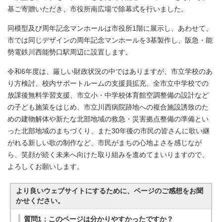
基ご寄贈いただき、市役所南広場で除幕式を行いました。
同模型及び周年記念マンホールは市役所1階に展示し、あわせて、
市では同じデザインの周年記念マンホールを3基製作し、阪急・能
勢電鉄川西能勢口駅周辺に設置します。
令和6年度は、厳しい財政状況の中ではありますが、市立学校のあ
り方検討、校内サポートルームの支援員拡充、全市立中学校での
放課後無料学習支援、市立小・中学校体育館空調整備の設計など
の子ども施策をはじめ、市立川西病院跡地への複合施設誘致のた
めの建物解体や新たな北部地域の救急・災害拠点整備の準備とい
った北部地域のまちづくり、また30年後の市民の皆さんに歌い継
がれる新しい歌の制作など、市民がまちの心地よさを感じなが
ら、笑顔が続く未来へ向けた取り組みを進めてまいりますので、
よろしくお願いします。
より良いウェブサイトにするために、ページのご感想をお聞
かせください。
質問1：このページは分かりやすかったですか？