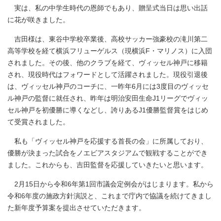
実は、私の中学生時代の恩師でもあり、贈呈式当日は思い出話
に花が咲きました。
吉田様は、東谷中学校卒業後、高校サッカー強豪校の滝川第二
高等学校を経て横浜フリューゲルス（現横浜F・マリノス）に入団
されました。その後、他のクラブを経て、ヴィッセル神戸に移籍
され、現役時代はフォワードとして活躍されました。現役引退後
は、ヴィッセル神戸のコーチに、一昨年6月には3度目のヴィッセ
ル神戸の監督に就任され、昨年は明治安田生命J1リーグでヴィッ
セル神戸を初優勝に導くなどし、誇りあるJ1優勝監督賞をはじめ
て受賞されました。
私も「ヴィッセル神戸を応援する首長の会」に所属しており、
優勝が決まった試合をノエビアスタジアムで観戦することができ
ました。これからも、吉田監督を応援していきたいと思います。
2月15日から令和6年第1回市議会定例会がはじまります。私から
令和6年度の施政方針演説と、これまで庁内で協議を続けてきまし
た新年度予算案を提出させていただきます。