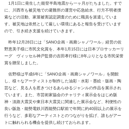
1月1日に発生した能登半島地震から一ヶ月がたちました。すで
に、川西市も被災地での避難所の運営や応急給水、行方不明者捜
索などの活動、家屋被害認定調査のために職員を派遣していま
す。被災地は依然として厳しい環境にあると報告を受けています
ので、引き続き支援を続けていきます。
昨年12月28日には「SANO企画・画廊シャノワール」経営の佐
野恵美子様に市民文化賞を、本年1月15日には日本プロサッカーリ
ーグ ヴィッセル神戸監督の吉田孝行様に8年ぶりとなる市民栄誉
賞を贈呈しました。
佐野様は平成6年に「SANO企画・画廊シャノワール」を開館
し、様々なアーティストが制作した油彩・水彩・墨絵・版画・陶
芸など、見る人を惹きつけるあらゆるジャンルの作品を展示され
ています。また、市芸術家協会のチャリティ展示会をはじめ阪
神・淡路大震災や東日本大震災に関連した展示会など、利便性の
良い阪急・能勢電鉄川西能勢口駅前で年間に約40回以上の展示を
行うなど、多彩なアーティストとのつながりを拡げ、誰もがアー
トに触れられる機会を提供し続けておられます。