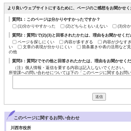
より良いウェブサイトにするために、ページのご感想をお聞かせく
質問1：このページは分かりやすかったですか？
(1)分かりやすかった
(2)どちらともいえない
(3)
質問2：質問1で(2)(3)と回答されたかたは、理由をお聞かせく
ページを探しにくい
内容が多すぎる
内容が少なす
い
文章の表現が分かりにくい
箇条書きや表の活用など見
の他
質問3：質問2でその他と回答されたかたは、理由をお聞かせく
（注）個人情報・返信を要する内容は記入しないでください。
所管課への問い合わせについては下の「このページに関するお問
送信
このページに関する
お問い合わせ
川西市役所