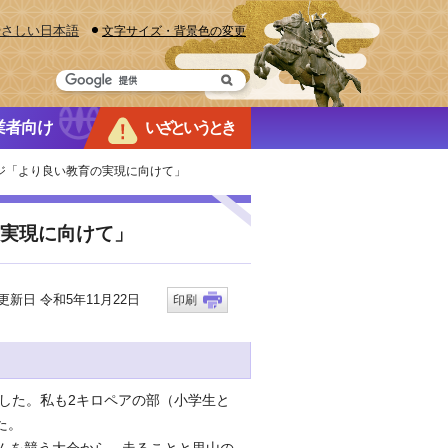
やさしい日本語
文字サイズ・背景色の変更
業者向け
いざというとき
ージ「より良い教育の実現に向けて」
の実現に向けて」
新日 令和5年11月22日
印刷
した。私も2キロペアの部（小学生と
た。