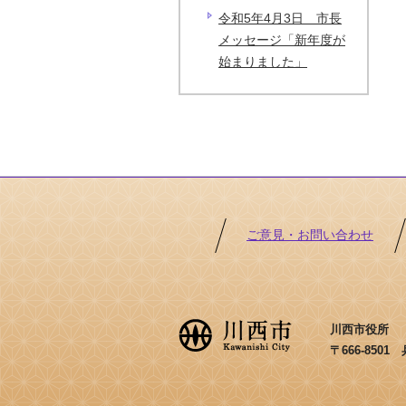
令和5年4月3日 市長
メッセージ「新年度が
始まりました」
ご意見・お問い合わせ
川西市役所 ［法
〒666-850