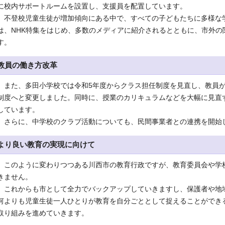
に校内サポートルームを設置し、支援員を配置しています。
不登校児童生徒が増加傾向にある中で、すべての子どもたちに多様な
は、NHK特集をはじめ、多数のメディアに紹介されるとともに、市外の
す。
教員の働き方改革
また、多田小学校では令和5年度からクラス担任制度を見直し、教員が
制度へと変更しました。同時に、授業のカリキュラムなどを大幅に見直
しています。
さらに、中学校のクラブ活動についても、民間事業者との連携を開始
より良い教育の実現に向けて
このように変わりつつある川西市の教育行政ですが、教育委員会や学
きません。
これからも市として全力でバックアップしていきますし、保護者や地
何よりも児童生徒一人ひとりが教育を自分ごととして捉えることができ
取り組みを進めていきます。