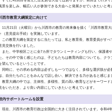
すでに42回目を迎えた歴史ある大会ではありますが、前回までのタイ
風景を楽しみ、幅広い人が参加できる大会へと発展させていきたいと考
川西市教育大綱策定に向けて
11月21日（火曜日）から川西市の教育の将来像を描く「川西市教育
ト（意見提出手続）を実施しています。
この教育大綱を策定するに当たっては、私と教育長、教育委員がすべ
意見交換を行いました。
また、中学校区ごとに全7カ所でタウンミーティングも行い、保護者や
た。その中で強く感じたのは、子どもたちは教育内容についても、クラ
を望んでいるということです。
同時に、その求める内容は必ずしも一つではなく、多様な選択肢が必
は、自分たちのことをみんなで話し合い、解決できる力があると感じま
教育大綱の中では、主体性、多様性、質の高い教育などがキーワード
見をいただき、より良い内容にしていきたいと考えています。
校内サポートルームを設置
現在、川西市の教育行政は全国的に大きく注目されています。令和4年