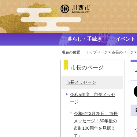
暮らし・手続き
イベント
現在の位置：
トップページ
>
市長のページ
市長のページ
市長メッセージ
令和5年度 市長メッセ
ージ
令和6年3月28日 市長
メッセージ「30年後の
市制100周年を見据え
て」