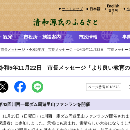
サイトマップ
・観光
市役所・施設案内
市政情報
事
>
市長メッセージ
>
令和5年度 市長メッセージ
> 令和5年11月22日 市長メッセ
令和5年11月22日 市長メッセージ「より良い教育
更
ページ番号1018573
第42回川西一庫ダム周遊里山ファンランを開催
11月19日（日曜日）に川西一庫ダム周遊里山ファンランが開催されま
保護者）に参加しました。天候にも恵まれ、素晴らしい大会になりまし