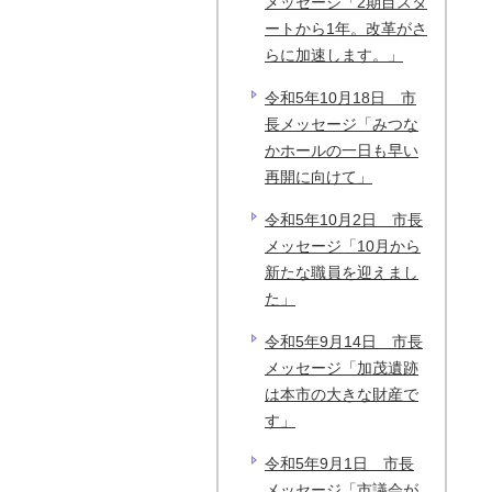
メッセージ「2期目スタ
ートから1年。改革がさ
らに加速します。」
令和5年10月18日 市
長メッセージ「みつな
かホールの一日も早い
再開に向けて」
令和5年10月2日 市長
メッセージ「10月から
新たな職員を迎えまし
た」
令和5年9月14日 市長
メッセージ「加茂遺跡
は本市の大きな財産で
す」
令和5年9月1日 市長
メッセージ「市議会が