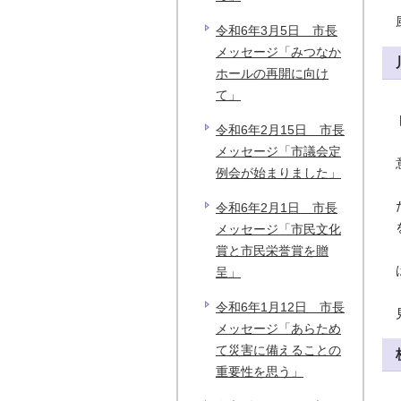
令和6年3月5日 市長
メッセージ「みつなか
ホールの再開に向け
て」
令和6年2月15日 市長
メッセージ「市議会定
例会が始まりました」
令和6年2月1日 市長
メッセージ「市民文化
賞と市民栄誉賞を贈
呈」
令和6年1月12日 市長
メッセージ「あらため
て災害に備えることの
重要性を思う」