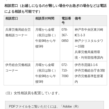
相談窓口（お越しになるのが難しい場合やお急ぎの場合などは電話
による相談も可能です）
相談窓口
相談受付時間
電話番
備考
号
兵庫労働局総合労
月曜から金曜
078-
神戸市中央区東川崎
働相談コーナー
（祝日は除く）
367-
町1-1-3
午前9時から午
0850
神戸クリスタルタワ
後5時
ー15階
兵庫労働局雇用環
境・均等部指導課内
伊丹総合労働相談
月曜から金曜
072-
伊丹市昆陽1-1-6
コーナー
（祝日は除く）
710-
伊丹労働総合庁舎3階
午前9時から午
7090
伊丹労働基準監督署
後5時
内
（注）女性相談員を配置しています。
PDFファイルをご覧いただくには、「Adobe（R）