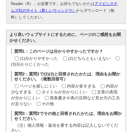
Reader（R）」が必要です。お持ちでないかたは
アドビシステ
ムズ社のサイト（新しいウィンドウ）
からダウンロード（無
料）してください。
より良いウェブサイトにするために、ページのご感想をお聞
かせください。
質問1：このページは分かりやすかったですか？
(1)分かりやすかった
(2)どちらともいえない
(3)分かりにくかった
質問2：質問1で(2)(3)と回答されたかたは、理由をお聞か
せください。（複数回答可）
ページを探しにくい
内容が多すぎる
内容が
少なすぎる
タイトルが分かりにくい
文章の表現
が分かりにくい
箇条書きや表の活用など見せ方の工夫
が足りない
その他
質問3：質問2でその他と回答されたかたは、理由をお聞か
せください。
（注）個人情報・返信を要する内容は記入しないでくだ
さい。