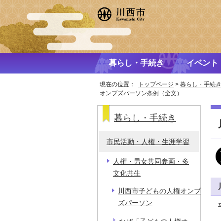
暮らし・手続き
イベント
現在の位置：
トップページ
>
暮らし・手続
オンブズパーソン条例（全文）
暮らし・手続き
市民活動・人権・生涯学習
人権・男女共同参画・多
文化共生
川西市子どもの人権オンブ
ズパーソン