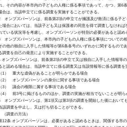
れ、その内容が本市内の子どもの人権に係る事項であって、かつ、第6
場合は、当該申立てに係る調査を実施することができる。
2 オンブズパーソンは、前条第2項の申立てが擁護及び救済に係る子
た場合においては、当該子ども又は保護者の同意を得て調査しなければ
れている状況等を考慮し、オンブズパーソンが特別の必要があると認め
3 オンブズパーソンは、本市内の子どもの人権に係る事項についての
その他の独自に入手した情報等が第6条各号のいずれかに関するもので
る調査を自己の発意により実施することができる。
4 オンブズパーソンは、前条第2項の申立て又は独自に入手した情報等
ると認める場合は、当該申立てに係る調査又は当該情報等に係る調査を
（1） 重大な虚偽があることが明らかである場合
（2） オンブズパーソンの身分に関する事項である場合
（3） 議会の権限に属する事項である場合
（4） 前3号に掲げるもののほか、調査の実施が相当でないことが明ら
5 オンブズパーソンは、第1項又は第3項の調査を開始した後において
当該調査を中止し、又は打ち切ることができる。
（調査の方法）
第12条 オンブズパーソンは、必要があると認めるときは、関係する市