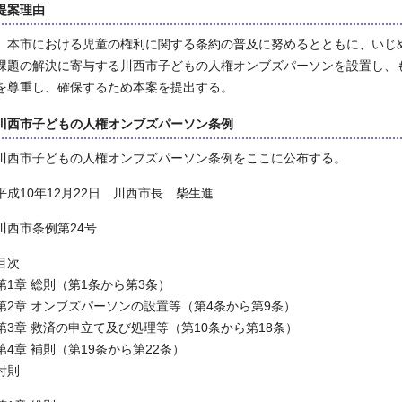
提案理由
本市における児童の権利に関する条約の普及に努めるとともに、いじ
課題の解決に寄与する川西市子どもの人権オンブズパーソンを設置し、
を尊重し、確保するため本案を提出する。
川西市子どもの人権オンブズパーソン条例
川西市子どもの人権オンブズパーソン条例をここに公布する。
平成10年12月22日 川西市長 柴生進
川西市条例第24号
目次
第1章 総則（第1条から第3条）
第2章 オンブズパーソンの設置等（第4条から第9条）
第3章 救済の申立て及び処理等（第10条から第18条）
第4章 補則（第19条から第22条）
付則