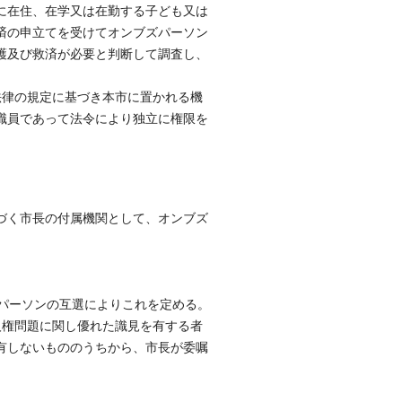
に在住、在学又は在勤する子ども又は
済の申立てを受けてオンブズパーソン
護及び救済が必要と判断して調査し、
法律の規定に基づき本市に置かれる機
職員であって法令により独立に権限を
に基づく市長の付属機関として、オンブズ
ズパーソンの互選によりこれを定める。
人権問題に関し優れた識見を有する者
有しないもののうちから、市長が委嘱