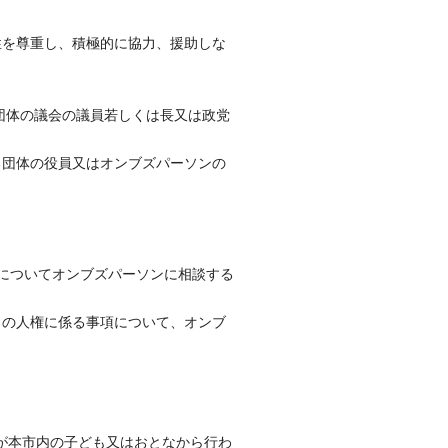
性を尊重し、積極的に協力、援助しな
団体の議会の議員若しくは長又は政党
る団体の役員又はオンブズパーソンの
項についてオンブズパーソンに相談する
もの人権に係る事項について、オンブ
てが本市内の子ども又はおとなから行わ