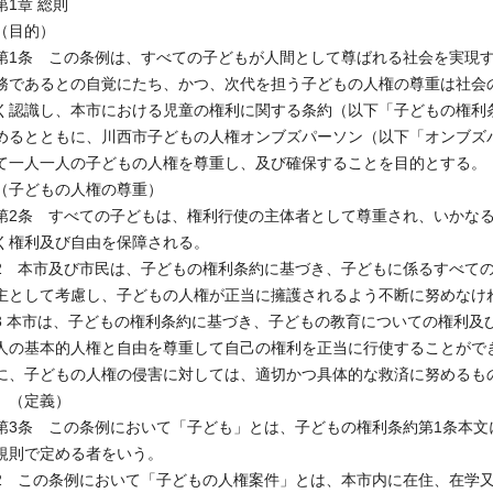
第1章 総則
（目的）
第1条 この条例は、すべての子どもが人間として尊ばれる社会を実現
務であるとの自覚にたち、かつ、次代を担う子どもの人権の尊重は社会
く認識し、本市における児童の権利に関する条約（以下「子どもの権利
めるとともに、川西市子どもの人権オンブズパーソン（以下「オンブズ
て一人一人の子どもの人権を尊重し、及び確保することを目的とする。
（子どもの人権の尊重）
第2条 すべての子どもは、権利行使の主体者として尊重され、いかな
く権利及び自由を保障される。
2 本市及び市民は、子どもの権利条約に基づき、子どもに係るすべて
主として考慮し、子どもの人権が正当に擁護されるよう不断に努めなけ
3 本市は、子どもの権利条約に基づき、子どもの教育についての権利及
人の基本的人権と自由を尊重して自己の権利を正当に行使することがで
に、子どもの人権の侵害に対しては、適切かつ具体的な救済に努めるも
（定義）
第3条 この条例において「子ども」とは、子どもの権利条約第1条本文
規則で定める者をいう。
2 この条例において「子どもの人権案件」とは、本市内に在住、在学