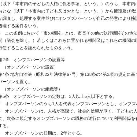
（以下「本市内の子どもの人権に係る事項」という。）のうち、本市内
おとな（以下「本市内の子ども又はおとな」という。）から擁護及び救
が調査し、処理する案件並びにオンブズパーソンが自己の発意により擁
処理する案件をいう。
3 この条例において「市の機関」とは、市長その他の執行機関その他
関（議会を除く。）若しくはこれらに置かれる機関又はこれらの機関の
行使することを認められたものをいう。
第2章 オンブズパーソンの設置等
（オンブズパーソンの設置）
第4条 地方自治法（昭和22年法律第67号）第138条の4第3項の規定
パーソンを置く。
（オンブズパーソンの組織等）
第5条 オンブズパーソンの定数は、3人以上5人以下とする。
2 オンブズパーソンのうち1人を代表オンブズパーソンとし、オンブ
3 オンブズパーソンは、人格が高潔で、社会的信望が厚く、子どもの
で、次条に規定するオンブズパーソンの職務の遂行について利害関係を
する。
4 オンブズパーソンの任期は、2年とする。