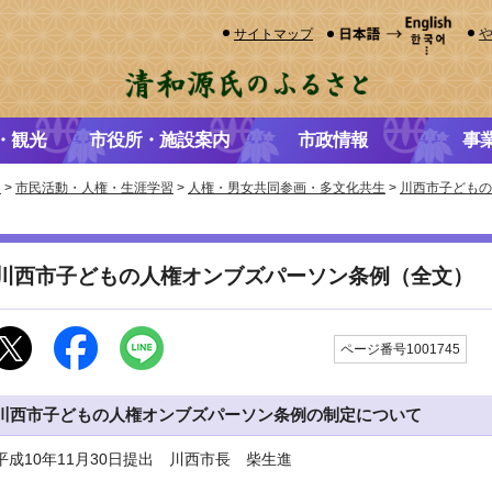
サイトマップ
・観光
市役所・施設案内
市政情報
事
き
>
市民活動・人権・生涯学習
>
人権・男女共同参画・多文化共生
>
川西市子どもの
川西市子どもの人権オンブズパーソン条例（全文）
更
ページ番号1001745
川西市子どもの人権オンブズパーソン条例の制定について
平成10年11月30日提出 川西市長 柴生進