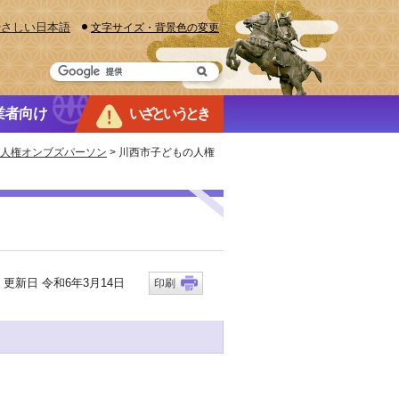
やさしい日本語
文字サイズ・背景色の変更
業者向け
いざというとき
人権オンブズパーソン
> 川西市子どもの人権
新日 令和6年3月14日
印刷