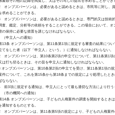
係書類その他の記録を閲覧し、又はその写しの提出を求めることができ
2 オンブズパーソンは、必要があると認めるときは、市民等に対し、
を求めることができる。
3 オンブズパーソンは、必要があると認めるときは、専門的又は技術
調査、鑑定、分析等の依頼をすることができる。この場合において、オ
密の保持に必要な措置を講じなければならない。
（申立人への通知）
第13条 オンブズパーソンは、第11条第1項に規定する審査の結果につい
立てをした者（以下「申立人」という。）に通知しなければならない。
2 オンブズパーソンは、第10条第2項の申立てについて、第11条第1
又は打ち切るときは、その旨を申立人に通知しなければならない。
3 オンブズパーソンは、第10条第2項の申立てを受け、第11条第1項
案件について、これを第15条から第18条までの規定により処理したと
ばならない。
4 前3項に規定する通知は、申立人にとって最も適切な方法により行
（市の機関への通知）
第14条 オンブズパーソンは、子どもの人権案件の調査を開始するとき
を通知するものとする。
2 オンブズパーソンは、第11条第5項の規定により、子どもの人権案