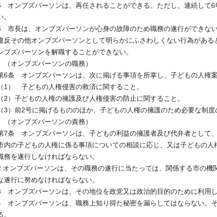
5 オンブズパーソンは、再任されることができる。ただし、連続して6
い。
6 市長は、オンブズパーソンが心身の故障のため職務の遂行ができな
違反その他オンブズパーソンとして明らかにふさわしくない行為がある
ンブズパーソンを解職することができない。
（オンブズパーソンの職務）
第6条 オンブズパーソンは、次に掲げる事項を所掌し、子どもの人権
（1） 子どもの人権侵害の救済に関すること。
（2）子どもの人権の擁護及び人権侵害の防止に関すること。
（3）前2号に掲げるもののほか、子どもの人権の擁護のため必要な制度
（オンブズパーソンの責務）
第7条 オンブズパーソンは、子どもの利益の擁護者及び代弁者として
市内の子どもの人権に係る事項についての相談に応じ、又は子どもの人
職務を遂行しなければならない。
2 オンブズパーソンは、その職務の遂行に当たっては、関係する市の機
な遂行に努めなければならない。
3 オンブズパーソンは、その地位を政党又は政治的目的のために利用
4 オンブズパーソンは、職務上知り得た秘密を漏らしてはならない。
る。