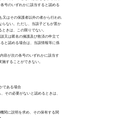
条各号のいずれかに該当すると認める
ども又はその保護者以外の者から行われ
ならない。ただし、当該子どもが置か
るときは、この限りでない。
相談又は匿名の擁護及び救済の申立て
あると認める場合は、当該情報等に係
の内容が次の各号のいずれかに該当す
実施することができない。
かである場合
も、その必要がないと認めるときは、
の機関に説明を求め、その保有する関