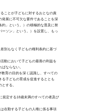
することが子どもに対するおとなの責
の発展に不可欠な要件であることを深
条約」という。）の積極的な普及に努
パーソン」という。）を設置し、もっ
る差別もなく子どもの権利条約に基づ
の活動において子どもの最善の利益を
ればならない。
び教育の目的を深く認識し、すべての
きる子どもの育成を促進するととも
のとする。
に規定する18歳未満のすべての者及び
又は在勤する子どもの人権に係る事項