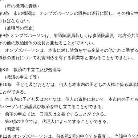
（市の機関の責務）
第8条 市の機関は、オンブズパーソンの職務の遂行に関し、その独立
ければならない。
（兼職等の禁止）
第9条 オンブズパーソンは、衆議院議員若しくは参議院議員、地方公共
その他の政治団体の役員と兼ねることができない。
2 オンブズパーソンは、本市に対し請負をする企業その他これに準ず
職務の遂行について利害関係を有する職業等と兼ねることができない。
第3章 救済の申立て及び処理等
（救済の申立て等）
第10条 子ども及びおとなは、何人も本市内の子どもの人権に係る事
ことができる。
2 本市内の子ども又はおとなは、個人の資格において、本市内の子ど
ズパーソンに擁護及び救済を申し立てることができる。
3 前項の申立ては、口頭又は文書ですることができる。
4 第2項の申立ては、代理人によってすることができる。
（調査等）
第11条 オンブズパーソンは、前条第2項の申立てを審査し、当該申立