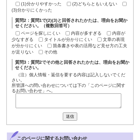
(1)分かりやすかった
(2)どちらともいえない
(3)分かりにくかった
質問2：質問1で(2)(3)と回答されたかたは、理由をお聞か
せください。（複数回答可）
ページを探しにくい
内容が多すぎる
内容が
少なすぎる
タイトルが分かりにくい
文章の表現
が分かりにくい
箇条書きや表の活用など見せ方の工夫
が足りない
その他
質問3：質問2でその他と回答されたかたは、理由をお聞か
せください。
（注）個人情報・返信を要する内容は記入しないでくだ
さい。
所管課への問い合わせについては下の「このページに関す
るお問い合わせ」へ。
送信
このページに関する
お問い合わせ