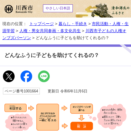
やさしい日本語
現在の位置：
トップページ
>
暮らし・手続き
>
市民活動・人権・生
涯学習
>
人権・男女共同参画・多文化共生
>
川西市子どもの人権オ
ンブズパーソン
> どんなふうに子どもを助けてくれるの？
どんなふうに子どもを助けてくれるの？
ページ番号1001664
更新日 令和6年11月6日