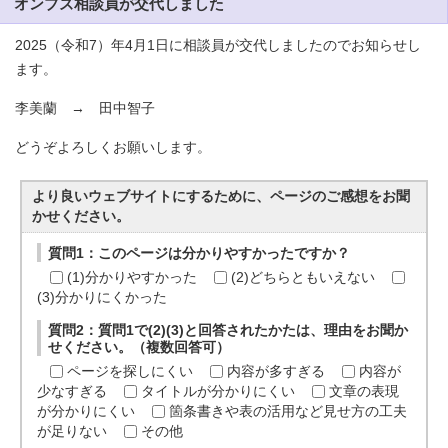
オンブズ相談員が交代しました
2025（令和7）年4月1日に相談員が交代しましたのでお知らせし
ます。
李美蘭 → 田中智子
どうぞよろしくお願いします。
より良いウェブサイトにするために、ページのご感想をお聞
かせください。
質問1：このページは分かりやすかったですか？
(1)分かりやすかった
(2)どちらともいえない
(3)分かりにくかった
質問2：質問1で(2)(3)と回答されたかたは、理由をお聞か
せください。（複数回答可）
ページを探しにくい
内容が多すぎる
内容が
少なすぎる
タイトルが分かりにくい
文章の表現
が分かりにくい
箇条書きや表の活用など見せ方の工夫
が足りない
その他