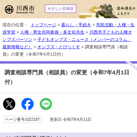
やさしい日本語
現在の位置：
トップページ
>
暮らし・手続き
>
市民活動・人権・生
涯学習
>
人権・男女共同参画・多文化共生
>
川西市子どもの人権オ
ンブズパーソン
>
子どもオンブズ・ニュース（メンバーのコラム、
最新情報など）
>
オンブズ・とぴっくす
> 調査相談専門員（相談
員）の変更（令和7年4月1日付）
調査相談専門員（相談員）の変更（令和7年4月1日
付）
ページ番号1022187
更新日 令和7年4月11日