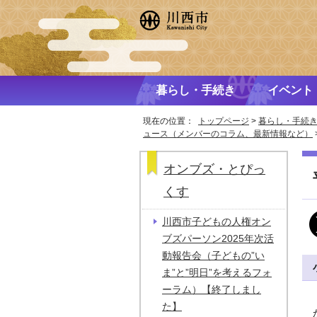
暮らし・手続き
イベント
現在の位置：
トップページ
>
暮らし・手続
ュース（メンバーのコラム、最新情報など）
オンブズ・とぴっ
くす
川西市子どもの人権オン
ブズパーソン2025年次活
動報告会（子どもの”い
ま”と”明日”を考えるフォ
ーラム）【終了しまし
た】