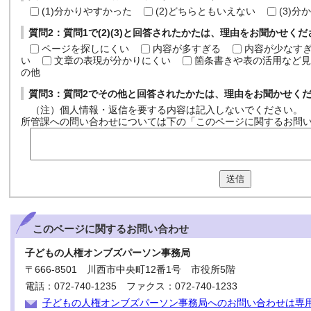
(1)分かりやすかった
(2)どちらともいえない
(3)
質問2：質問1で(2)(3)と回答されたかたは、理由をお聞かせく
ページを探しにくい
内容が多すぎる
内容が少なす
い
文章の表現が分かりにくい
箇条書きや表の活用など見
の他
質問3：質問2でその他と回答されたかたは、理由をお聞かせく
（注）個人情報・返信を要する内容は記入しないでください。
所管課への問い合わせについては下の「このページに関するお問
送信
このページに関する
お問い合わせ
子どもの人権オンブズパーソン事務局
〒666-8501 川西市中央町12番1号 市役所5階
電話：072-740-1235 ファクス：072-740-1233
子どもの人権オンブズパーソン事務局へのお問い合わせは専