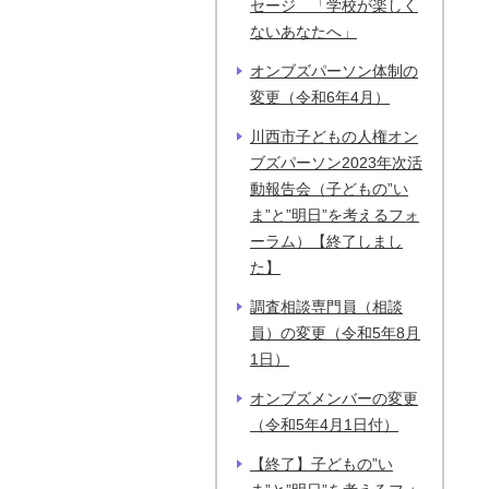
セージ 「学校が楽しく
ないあなたへ」
オンブズパーソン体制の
変更（令和6年4月）
川西市子どもの人権オン
ブズパーソン2023年次活
動報告会（子どもの”い
ま”と”明日”を考えるフォ
ーラム）【終了しまし
た】
調査相談専門員（相談
員）の変更（令和5年8月
1日）
オンブズメンバーの変更
（令和5年4月1日付）
【終了】子どもの”い