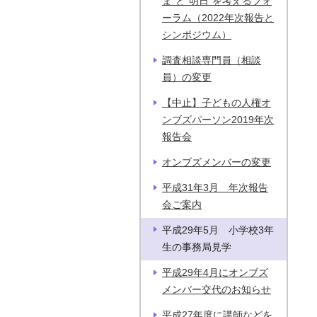
ま”と”明日”を考えるフォ
ーラム（2022年次報告と
シンポジウム）
調査相談専門員（相談
員）の変更
【中止】子どもの人権オ
ンブズパーソン2019年次
報告会
オンブズメンバーの変更
平成31年3月 年次報告
会ご案内
平成29年5月 小学校3年
生の事務局見学
平成29年4月にオンブズ
メンバー交代のお知らせ
平成27年度に講師などを