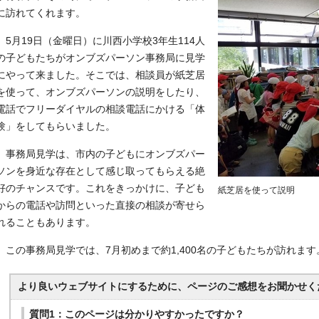
に訪れてくれます。
5月19日（金曜日）に川西小学校3年生114人
の子どもたちがオンブズパーソン事務局に見学
にやって来ました。そこでは、相談員が紙芝居
を使って、オンブズパーソンの説明をしたり、
電話でフリーダイヤルの相談電話にかける「体
験」をしてもらいました。
事務局見学は、市内の子どもにオンブズパー
ソンを身近な存在として感じ取ってもらえる絶
好のチャンスです。これをきっかけに、子ども
紙芝居を使って説明
からの電話や訪問といった直接の相談が寄せら
れることもあります。
この事務局見学では、7月初めまで約1,400名の子どもたちが訪れます
より良いウェブサイトにするために、ページのご感想をお聞かせく
質問1：このページは分かりやすかったですか？