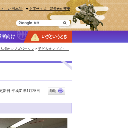
やさしい日本語
文字サイズ・背景色の変更
業者向け
いざというとき
人権オンブズパーソン
>
子どもオンブズ・ニ
新日 平成31年1月25日
印刷