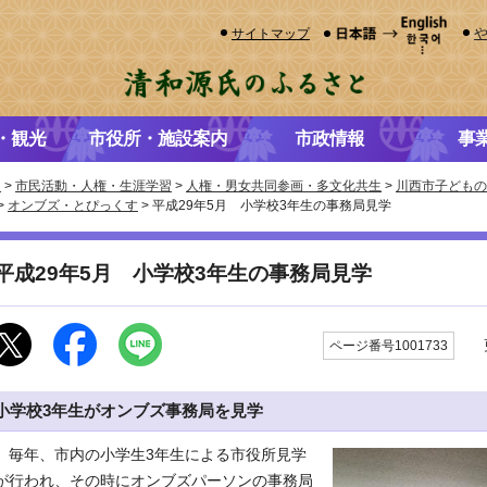
サイトマップ
・観光
市役所・施設案内
市政情報
事
き
>
市民活動・人権・生涯学習
>
人権・男女共同参画・多文化共生
>
川西市子どもの
>
オンブズ・とぴっくす
> 平成29年5月 小学校3年生の事務局見学
平成29年5月 小学校3年生の事務局見学
更
ページ番号1001733
小学校3年生がオンブズ事務局を見学
毎年、市内の小学生3年生による市役所見学
が行われ、その時にオンブズパーソンの事務局