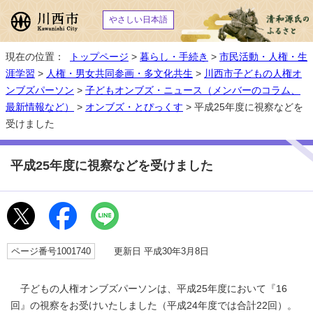
やさしい日本語
現在の位置：
トップページ
>
暮らし・手続き
>
市民活動・人権・生
涯学習
>
人権・男女共同参画・多文化共生
>
川西市子どもの人権オ
ンブズパーソン
>
子どもオンブズ・ニュース（メンバーのコラム、
最新情報など）
>
オンブズ・とぴっくす
> 平成25年度に視察などを
受けました
平成25年度に視察などを受けました
ページ番号1001740
更新日 平成30年3月8日
子どもの人権オンブズパーソンは、平成25年度において『16
回』の視察をお受けいたしました（平成24年度では合計22回）。