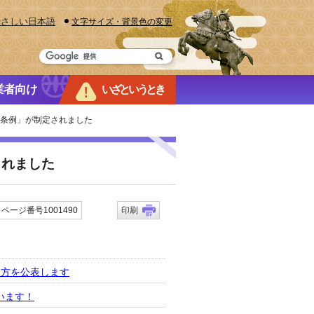
やさしい日本語
文字サイズ・背景色の変更
業者向け
いざというとき
進条例」が制定されました
されました
ページ番号1001490
印刷
え方を公表します
います！