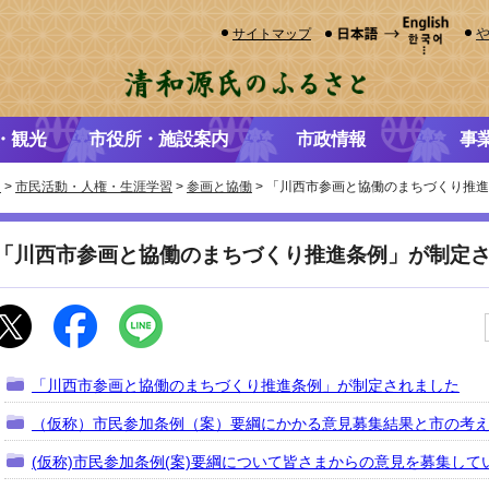
サイトマップ
・観光
市役所・施設案内
市政情報
事
き
>
市民活動・人権・生涯学習
>
参画と協働
> 「川西市参画と協働のまちづくり推
「川西市参画と協働のまちづくり推進条例」が制定
「川西市参画と協働のまちづくり推進条例」が制定されました
（仮称）市民参加条例（案）要綱にかかる意見募集結果と市の考
(仮称)市民参加条例(案)要綱について皆さまからの意見を募集して