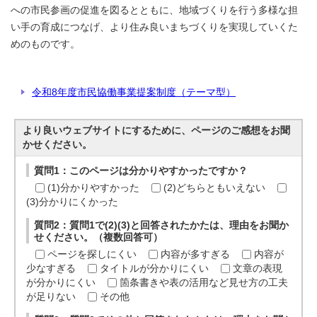
への市民参画の促進を図るとともに、地域づくりを行う多様な担
い手の育成につなげ、より住み良いまちづくりを実現していくた
めのものです。
令和8年度市民協働事業提案制度（テーマ型）
より良いウェブサイトにするために、ページのご感想をお聞
かせください。
質問1：このページは分かりやすかったですか？
(1)分かりやすかった
(2)どちらともいえない
(3)分かりにくかった
質問2：質問1で(2)(3)と回答されたかたは、理由をお聞か
せください。（複数回答可）
ページを探しにくい
内容が多すぎる
内容が
少なすぎる
タイトルが分かりにくい
文章の表現
が分かりにくい
箇条書きや表の活用など見せ方の工夫
が足りない
その他