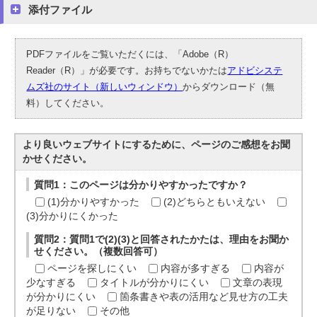
添付ファイル
PDFファイルをご覧いただくには、「Adobe（R）
Reader（R）」が必要です。お持ちでないかたは
アドビシステ
ムズ社のサイト（新しいウィンドウ）
からダウンロード（無
料）してください。
より良いウェブサイトにするために、ページのご感想をお聞
かせください。
質問1：このページは分かりやすかったですか？
(1)分かりやすかった
(2)どちらともいえない
(3)分かりにくかった
質問2：質問1で(2)(3)と回答されたかたは、理由をお聞か
せください。（複数回答可）
ページを探しにくい
内容が多すぎる
内容が
少なすぎる
タイトルが分かりにくい
文章の表現
が分かりにくい
箇条書きや表の活用など見せ方の工夫
が足りない
その他