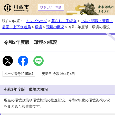
やさしい日本語
現在の位置：
トップページ
>
暮らし・手続き
>
ごみ・環境・斎場・
霊園・上下水道局
>
環境
>
環境の概況
> 令和3年度版 環境の概況
令和3年度版 環境の概況
ページ番号1015047
更新日 令和4年4月4日
令和3年度版 環境の概況
現在の環境政策や環境施策の推進状況、令和2年度の環境監視状況
をまとめた報告書です。