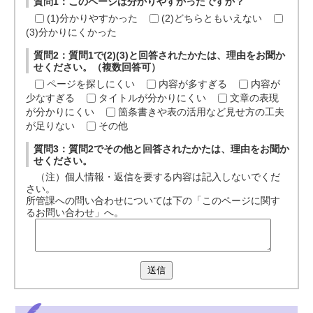
質問1：このページは分かりやすかったですか？
(1)分かりやすかった
(2)どちらともいえない
(3)分かりにくかった
質問2：質問1で(2)(3)と回答されたかたは、理由をお聞か
せください。（複数回答可）
ページを探しにくい
内容が多すぎる
内容が
少なすぎる
タイトルが分かりにくい
文章の表現
が分かりにくい
箇条書きや表の活用など見せ方の工夫
が足りない
その他
質問3：質問2でその他と回答されたかたは、理由をお聞か
せください。
（注）個人情報・返信を要する内容は記入しないでくだ
さい。
所管課への問い合わせについては下の「このページに関す
るお問い合わせ」へ。
送信