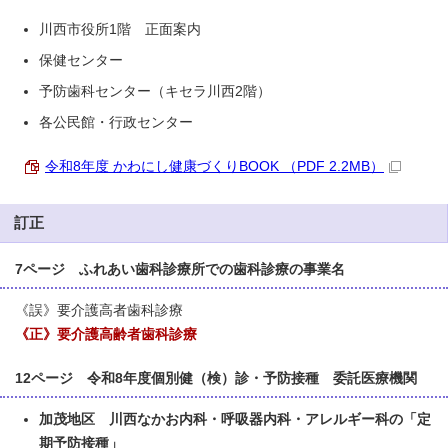
川西市役所1階 正面案内
保健センター
予防歯科センター（キセラ川西2階）
各公民館・行政センター
令和8年度 かわにし健康づくりBOOK （PDF 2.2MB）
訂正
7ページ ふれあい歯科診療所での歯科診療の事業名
《誤》要介護高者歯科診療
《正》要介護高齢者歯科診療
12ページ 令和8年度個別健（検）診・予防接種 委託医療機関
加茂地区 川西なかお内科・呼吸器内科・アレルギー科の「定
期予防接種」