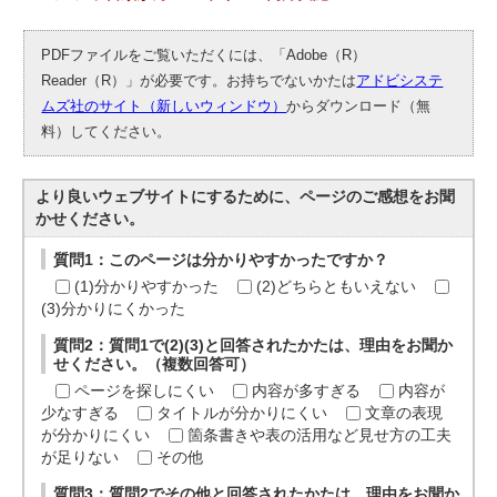
PDFファイルをご覧いただくには、「Adobe（R）
Reader（R）」が必要です。お持ちでないかたは
アドビシステ
ムズ社のサイト（新しいウィンドウ）
からダウンロード（無
料）してください。
より良いウェブサイトにするために、ページのご感想をお聞
かせください。
質問1：このページは分かりやすかったですか？
(1)分かりやすかった
(2)どちらともいえない
(3)分かりにくかった
質問2：質問1で(2)(3)と回答されたかたは、理由をお聞か
せください。（複数回答可）
ページを探しにくい
内容が多すぎる
内容が
少なすぎる
タイトルが分かりにくい
文章の表現
が分かりにくい
箇条書きや表の活用など見せ方の工夫
が足りない
その他
質問3：質問2でその他と回答されたかたは、理由をお聞か