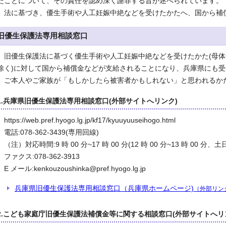
たことについて、その責任を認め深く謝罪する旨が述べられています。
法に基づき、優生手術や人工妊娠中絶などを受けたかたへ、国から補
旧優生保護法専用相談窓口
旧優生保護法に基づく優生手術や人工妊娠中絶などを受けたかた(母体
除く)に対して国から補償金などが支給されることになり、兵庫県にも
ご本人やご家族が「もしかしたら被害者かもしれない」と思われるか
1.兵庫県旧優生保護法専用相談窓口(外部サイトへリンク)
https://web.pref.hyogo.lg.jp/kf17/kyuuyuuseihogo.html
電話:078-362-3439(専用回線)
（注）対応時間:9 時 00 分~17 時 00 分(12 時 00 分~13 時 00 分
ファクス:078-362-3913
E メール:kenkouzoushinka@pref.hyogo.lg.jp
兵庫県旧優生保護法専用相談窓口（兵庫県ホームページ)
（外部リン
2.こども家庭庁旧優生保護法補償金等に関する相談窓口(外部サイトへリ