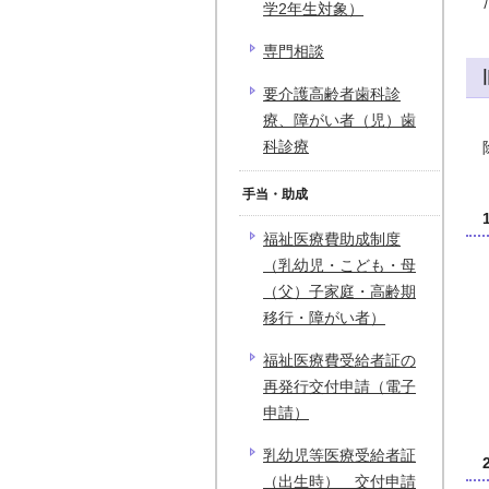
学2年生対象）
専門相談
要介護高齢者歯科診
療、障がい者（児）歯
科診療
手当・助成
福祉医療費助成制度
（乳幼児・こども・母
（父）子家庭・高齢期
移行・障がい者）
福祉医療費受給者証の
再発行交付申請（電子
申請）
乳幼児等医療受給者証
（出生時） 交付申請