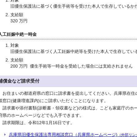
対象
旧優生保護法に基づく優生手術等を受けた本人で生存しているか
支給額
320 万円
人工妊娠中絶一時金
対象
旧優生保護法に基づく人工妊娠中絶等を受けた本人で生存してい
支給額
200 万円 優生手術等一時金を受給した場合には支給されません
補償金など請求受付
お住まいの都道府県の窓口に請求書を提出してください。兵庫県在住
談窓口(健康増進課内)にご請求いただくことになります。
請求書や添付書類(診断書・領収書など)の様式は、こども家庭庁のホ
府県のホームページなどでも入手できます。
請求期限は、令和12年1月16日です。
兵庫県旧優生保護法専用相談窓口（兵庫県ホームページ)
（外部リン