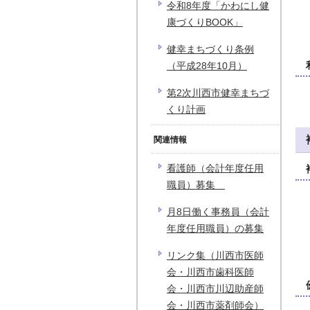
令和8年度「かわにし健
康づくりBOOK」
健幸まちづくり条例
（平成28年10月）
第2次川西市健幸まちづ
くり計画
関連情報
看護師（会計年度任用
職員）募集
月8日働く事務員（会計
年度任用職員）の募集
リンク集（川西市医師
会・川西市歯科医師
会・川西市川辺助産師
会・川西市薬剤師会）