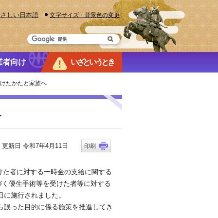
やさしい日本語
文字サイズ・背景色の変更
業者向け
いざというとき
受けたかたと家族へ
へ
新日 令和7年4月11日
印刷
けた者に対する一時金の支給に関する
づく優生手術等を受けた者等に対する
7日に施行されました。
ら誤った目的に係る施策を推進してき