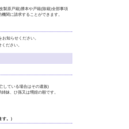
製原戸籍)謄本や戸籍(除籍)全部事項
的機関に請求することができます。
をお知らせください。
せください。
亡している場合はその遺族)
弟姉妹、ひ孫又は甥姪の順です。
ます。）