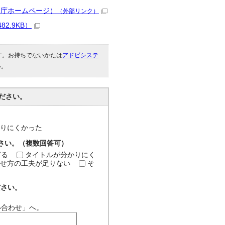
庭庁ホームページ）
（外部リンク）
2.9KB）
です。お持ちでないかたは
アドビシステ
い。
ださい。
分かりにくかった
ださい。（複数回答可）
ぎる
タイトルが分かりにく
せ方の工夫が足りない
そ
ださい。
い合わせ」へ。