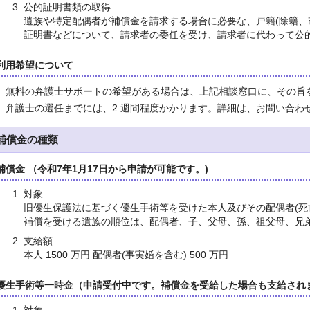
公的証明書類の取得
遺族や特定配偶者が補償金を請求する場合に必要な、戸籍(除籍、改
証明書などについて、請求者の委任を受け、請求者に代わって公
利用希望について
無料の弁護士サポートの希望がある場合は、上記相談窓口に、その旨
弁護士の選任までには、2 週間程度かかります。詳細は、お問い合わ
補償金の種類
補償金 （令和7年1月17日から申請が可能です。)
対象
旧優生保護法に基づく優生手術等を受けた本人及びその配偶者(死
補償を受ける遺族の順位は、配偶者、子、父母、孫、祖父母、兄
支給額
本人 1500 万円 配偶者(事実婚を含む) 500 万円
優生手術等一時金（申請受付中です。補償金を受給した場合も支給され