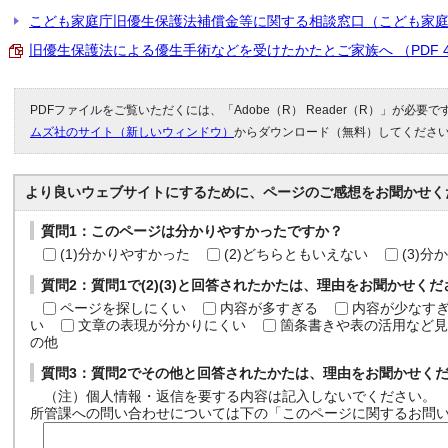
こども家庭庁旧優生保護法補償金等に関する相談窓口（こども家
旧優生保護法による優生手術などを受けたかたとご家族へ （PDF 48
PDFファイルをご覧いただくには、「Adobe（R） Reader（R）」が必要
ムズ社のサイト（新しいウィンドウ）
からダウンロード（無料）してくださ
より良いウェブサイトにするために、ページのご感想をお聞かせく
質問1：このページは分かりやすかったですか？
(1)分かりやすかった
(2)どちらともいえない
(3)
質問2：質問1で(2)(3)と回答されたかたは、理由をお聞かせく
ページを探しにくい
内容が多すぎる
内容が少なす
い
文章の表現が分かりにくい
箇条書きや表の活用など見
の他
質問3：質問2でその他と回答されたかたは、理由をお聞かせく
（注）個人情報・返信を要する内容は記入しないでください。
所管課への問い合わせについては下の「このページに関するお問