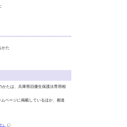
た
るかた
のかたは、兵庫県旧優生保護法専用相
ームページに掲載しているほか、都道
ク）