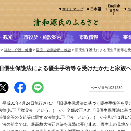
サイトマップ
・観光
市役所・施設案内
市政情報
事
き
>
福祉・介護・健康
>
医療・健康診断・検診
> 旧優生保護法による優生手術等を
旧優生保護法による優生手術等を受けたかたと家族
更
ページ番号1021239
平成31年4月24日施行された「旧優生保護法に基づく優生手術等を受
法律(以下「救済法」という。)」が、全部改正され「旧優生保護法に基
補償金等の支給等に関する法律(以下「法」という。)」が令和7年1月1
法の前文では、最高裁大法廷判決を真摯に受け止め、優生上の見地か