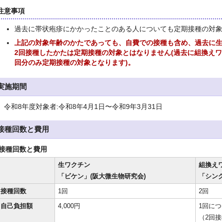
注意事項
過去に帯状疱疹にかかったことのある人についても定期接種の対
上記の対象年齢のかたであっても、自費での接種も含め、過去に生
2回接種したかたは定期接種の対象とはなりません(過去に組換えワ
回分のみ定期接種の対象となります)。
実施期間
令和8年度対象者:令和8年4月1日〜令和9年3月31日
接種回数と費用
接種回数と費用
生ワクチン
組換え
「ビケン」(阪大微生物研究会)
「シング
接種回数
1回
2回
自己負担額
4,000円
1回につき
（2回接