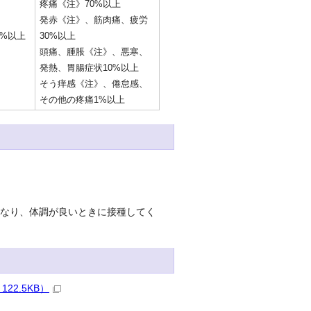
疼痛《注》70%以上
発赤《注》、筋肉痛、疲労
%以上
30%以上
頭痛、腫脹《注》、悪寒、
発熱、胃腸症状10%以上
そう痒感《注》、倦怠感、
その他の疼痛1%以上
になり、体調が良いときに接種してく
2.5KB）