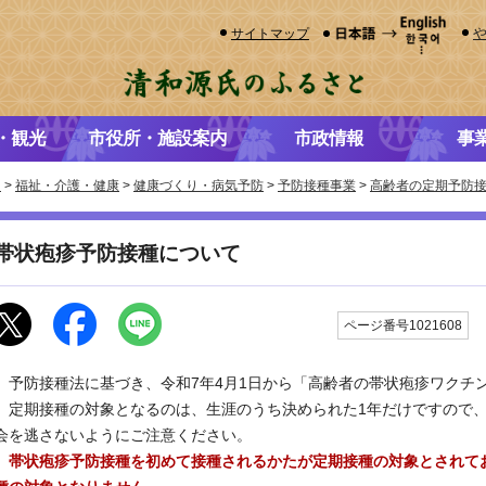
サイトマップ
・観光
市役所・施設案内
市政情報
事
き
>
福祉・介護・健康
>
健康づくり・病気予防
>
予防接種事業
>
高齢者の定期予防
帯状疱疹予防接種について
ページ番号1021608
予防接種法に基づき、令和7年4月1日から「高齢者の帯状疱疹ワクチ
定期接種の対象となるのは、生涯のうち決められた1年だけですので、
会を逃さないようにご注意ください。
帯状疱疹予防接種を初めて接種されるかたが定期接種の対象とされて