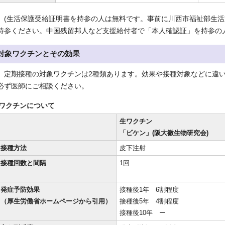
(生活保護受給証明書を持参の人は無料です。事前に川西市福祉部生活
持参ください。中国残留邦人など支援給付者で「本人確認証」を持参の
対象ワクチンとその効果
定期接種の対象ワクチンは2種類あります。効果や接種対象などに違い
必ず医師にご相談ください。
ワクチンについて
生ワクチン
「ビケン」(阪大微生物研究会)
接種方法
皮下注射
接種回数と間隔
1回
発症予防効果
接種後1年 6割程度
（厚生労働省ホームページから引用）
接種後5年 4割程度
接種後10年 ー