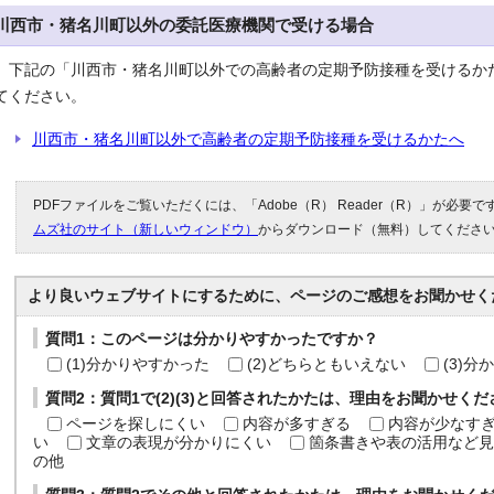
川西市・猪名川町以外の委託医療機関で受ける場合
下記の「川西市・猪名川町以外での高齢者の定期予防接種を受けるか
てください。
川西市・猪名川町以外で高齢者の定期予防接種を受けるかたへ
PDFファイルをご覧いただくには、「Adobe（R） Reader（R）」が必要
ムズ社のサイト（新しいウィンドウ）
からダウンロード（無料）してくださ
より良いウェブサイトにするために、ページのご感想をお聞かせく
質問1：このページは分かりやすかったですか？
(1)分かりやすかった
(2)どちらともいえない
(3)
質問2：質問1で(2)(3)と回答されたかたは、理由をお聞かせく
ページを探しにくい
内容が多すぎる
内容が少なす
い
文章の表現が分かりにくい
箇条書きや表の活用など見
の他