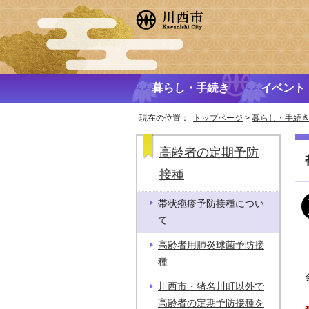
暮らし・手続き
イベント
現在の位置：
トップページ
>
暮らし・手続
高齢者の定期予防
接種
帯状疱疹予防接種につい
て
高齢者用肺炎球菌予防接
種
川西市・猪名川町以外で
高齢者の定期予防接種を