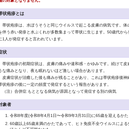
種の対象となりません。
帯状疱疹とは
帯状疱疹は、水ぼうそうと同じウイルスで起こる皮膚の病気です。体
を伴う赤い発疹と水ぶくれが多数集まって帯状に生じます。50歳代から
に1人が発症すると言われています。
症状
帯状疱疹の初期症状は、皮膚の痛みや違和感・かゆみです。続けて皮
うな痛みとなり、夜も眠れないほど激しい場合があります。
皮膚症状が治癒した後も痛みが残ることがあり、これは帯状疱疹後神経
帯状疱疹の後に一定の頻度で発症するという報告があります。
（注）合併症:もととなる病気が原因となって発症する別の病気
対象者
令和8年度(令和8年4月1日〜令和9年3月31日)に65歳を迎えるかた
60歳以上65歳未満のかたであって、ヒト免疫不全ウイルスによ