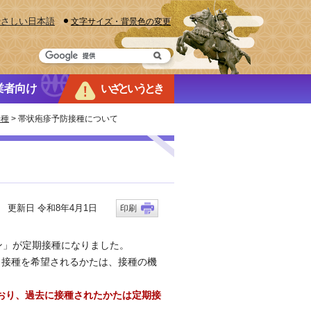
やさしい日本語
文字サイズ・背景色の変更
業者向け
いざというとき
接種
> 帯状疱疹予防接種について
更新日 令和8年4月1日
印刷
ン」が定期接種になりました。
接種を希望されるかたは、接種の機
おり、過去に接種されたかたは定期接