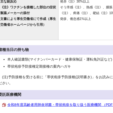
主な副反応
発赤《注》30%以上
《注》ワクチンを接種した部位の症状
そう痒感《注》、熱感《注》、腫脹
製薬メーカーの添付
《注》、疼痛《注》、硬結《注》10
文書により厚生労働省にて作成（厚生
発疹、倦怠感1%以上
労働省ホームページから引用）
接種当日の持ち物
本人確認書類(マイナンバーカード・健康保険証・運転免許証など)
帯状疱疹予防接種定期接種の案内ハガキ
(注)予防接種を受ける前に「帯状疱疹予防接種(説明書き)」をお読み
ださい。
委託医療機関
令和8年度高齢者用肺炎球菌・帯状疱疹を取り扱う医療機関 （PDF 12