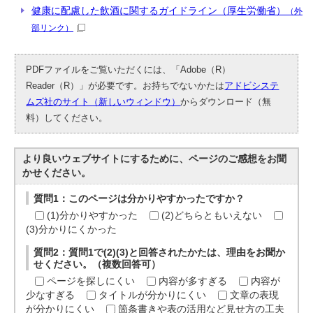
健康に配慮した飲酒に関するガイドライン（厚生労働省）
（外
部リンク）
PDFファイルをご覧いただくには、「Adobe（R）
Reader（R）」が必要です。お持ちでないかたは
アドビシステ
ムズ社のサイト（新しいウィンドウ）
からダウンロード（無
料）してください。
より良いウェブサイトにするために、ページのご感想をお聞
かせください。
質問1：このページは分かりやすかったですか？
(1)分かりやすかった
(2)どちらともいえない
(3)分かりにくかった
質問2：質問1で(2)(3)と回答されたかたは、理由をお聞か
せください。（複数回答可）
ページを探しにくい
内容が多すぎる
内容が
少なすぎる
タイトルが分かりにくい
文章の表現
が分かりにくい
箇条書きや表の活用など見せ方の工夫