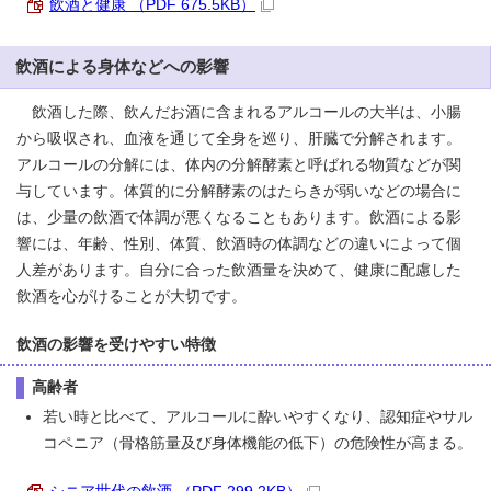
飲酒と健康 （PDF 675.5KB）
飲酒による身体などへの影響
飲酒した際、飲んだお酒に含まれるアルコールの大半は、小腸
から吸収され、血液を通じて全身を巡り、肝臓で分解されます。
アルコールの分解には、体内の分解酵素と呼ばれる物質などが関
与しています。体質的に分解酵素のはたらきが弱いなどの場合に
は、少量の飲酒で体調が悪くなることもあります。飲酒による影
響には、年齢、性別、体質、飲酒時の体調などの違いによって個
人差があります。自分に合った飲酒量を決めて、健康に配慮した
飲酒を心がけることが大切です。
飲酒の影響を受けやすい特徴
高齢者
若い時と比べて、アルコールに酔いやすくなり、認知症やサル
コペニア（骨格筋量及び身体機能の低下）の危険性が高まる。