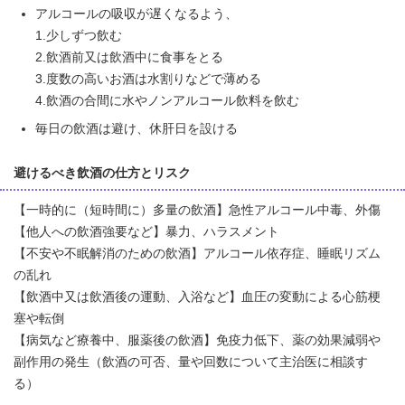
アルコールの吸収が遅くなるよう、
1.少しずつ飲む
2.飲酒前又は飲酒中に食事をとる
3.度数の高いお酒は水割りなどで薄める
4.飲酒の合間に水やノンアルコール飲料を飲む
毎日の飲酒は避け、休肝日を設ける
避けるべき飲酒の仕方とリスク
【一時的に（短時間に）多量の飲酒】急性アルコール中毒、外傷
【他人への飲酒強要など】暴力、ハラスメント
【不安や不眠解消のための飲酒】アルコール依存症、睡眠リズム
の乱れ
【飲酒中又は飲酒後の運動、入浴など】血圧の変動による心筋梗
塞や転倒
【病気など療養中、服薬後の飲酒】免疫力低下、薬の効果減弱や
副作用の発生（飲酒の可否、量や回数について主治医に相談す
る）