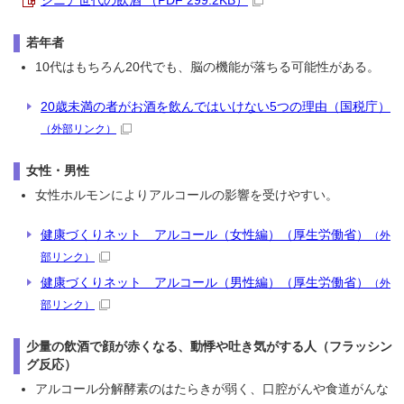
シニア世代の飲酒 （PDF 299.2KB）
若年者
10代はもちろん20代でも、脳の機能が落ちる可能性がある。
20歳未満の者がお酒を飲んではいけない5つの理由（国税庁）
（外部リンク）
女性・男性
女性ホルモンによりアルコールの影響を受けやすい。
健康づくりネット アルコール（女性編）（厚生労働省）
（外
部リンク）
健康づくりネット アルコール（男性編）（厚生労働省）
（外
部リンク）
少量の飲酒で顔が赤くなる、動悸や吐き気がする人（フラッシン
グ反応）
アルコール分解酵素のはたらきが弱く、口腔がんや食道がんな