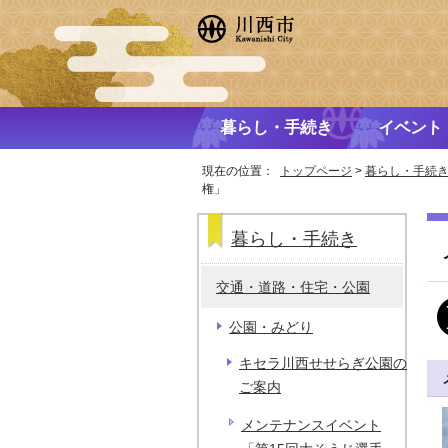
暮らし・手続き
イベント
現在の位置：
トップページ
>
暮らし・手続
権」
暮らし・手続き
交通・道路・住宅・公園
公園・みどり
キセラ川西せせらぎ公園の
ご案内
メンテナンスイベント