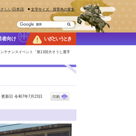
やさしい日本語
文字サイズ・背景色の変更
業者向け
いざというとき
メンテナンスイベント「第13回大そうじ選手
新日 令和7年7月23日
印刷