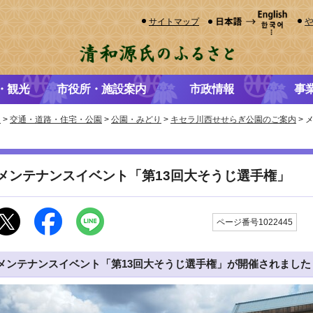
サイトマップ
・観光
市役所・施設案内
市政情報
事
き
>
交通・道路・住宅・公園
>
公園・みどり
>
キセラ川西せせらぎ公園のご案内
> 
メンテナンスイベント「第13回大そうじ選手権」
更
ページ番号1022445
メンテナンスイベント「第13回大そうじ選手権」が開催されました