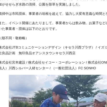
加がせせらぎ水路の清掃、公園を除草を実施しました。
清掃中は市民団体、事業者の垣根を超えて、協力し大変有意義な時間と
また、イベント開催にあたりまして、事業者からは飲み物、お菓子など
いた事業者・団体は以下のとおりです。
（順不同・敬称略）
株式会社JTBコミュニケーションデザイン（キセラ川西プラザ） / イズミ
社良品計画 無印良品オアシスタウンキセラ川西店
株式会社宮本建設 / 株式会社セイコー・コーポレーション / 株式会社ONLY ON
法人）川西シルバー人材センター / （一般社団法人）FC SONHO