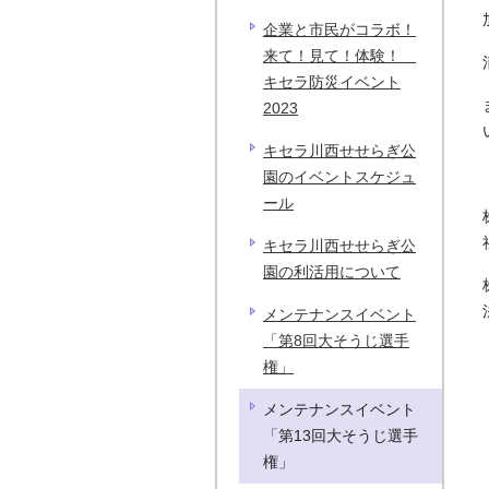
企業と市民がコラボ！
来て！見て！体験！
キセラ防災イベント
2023
キセラ川西せせらぎ公
園のイベントスケジュ
ール
キセラ川西せせらぎ公
園の利活用について
メンテナンスイベント
「第8回大そうじ選手
権」
メンテナンスイベント
「第13回大そうじ選手
権」