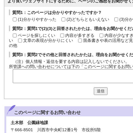
より良いウェブサイトにするために、ページのご感想をお聞かせく
質問1：このページは分かりやすかったですか？
(1)分かりやすかった
(2)どちらともいえない
(3)
質問2：質問1で(2)(3)と回答されたかたは、理由をお聞かせく
ページを探しにくい
内容が多すぎる
内容が少なす
い
文章の表現が分かりにくい
箇条書きや表の活用など見
の他
質問3：質問2でその他と回答されたかたは、理由をお聞かせく
（注）個人情報・返信を要する内容は記入しないでください。
所管課への問い合わせについては下の「このページに関するお問
送信
このページに関する
お問い合わせ
土木部 公園緑地課
〒666-8501 川西市中央町12番1号 市役所5階