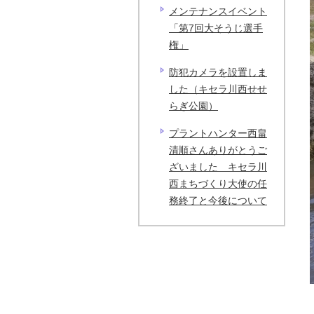
メンテナンスイベント
「第7回大そうじ選手
権」
防犯カメラを設置しま
した（キセラ川西せせ
らぎ公園）
プラントハンター西畠
清順さんありがとうご
ざいました キセラ川
西まちづくり大使の任
務終了と今後について