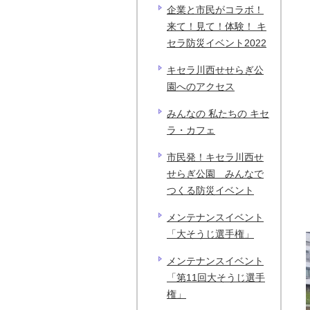
企業と市民がコラボ！
来て！見て！体験！ キ
セラ防災イベント2022
キセラ川西せせらぎ公
園へのアクセス
みんなの 私たちの キセ
ラ・カフェ
市民発！キセラ川西せ
せらぎ公園 みんなで
つくる防災イベント
メンテナンスイベント
「大そうじ選手権」
メンテナンスイベント
「第11回大そうじ選手
権」