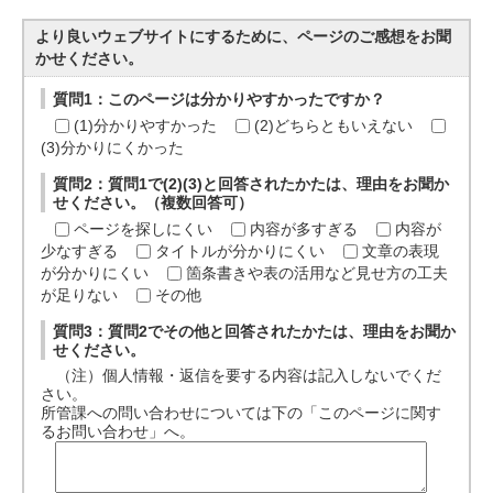
より良いウェブサイトにするために、ページのご感想をお聞
かせください。
質問1：このページは分かりやすかったですか？
(1)分かりやすかった
(2)どちらともいえない
(3)分かりにくかった
質問2：質問1で(2)(3)と回答されたかたは、理由をお聞か
せください。（複数回答可）
ページを探しにくい
内容が多すぎる
内容が
少なすぎる
タイトルが分かりにくい
文章の表現
が分かりにくい
箇条書きや表の活用など見せ方の工夫
が足りない
その他
質問3：質問2でその他と回答されたかたは、理由をお聞か
せください。
（注）個人情報・返信を要する内容は記入しないでくだ
さい。
所管課への問い合わせについては下の「このページに関す
るお問い合わせ」へ。