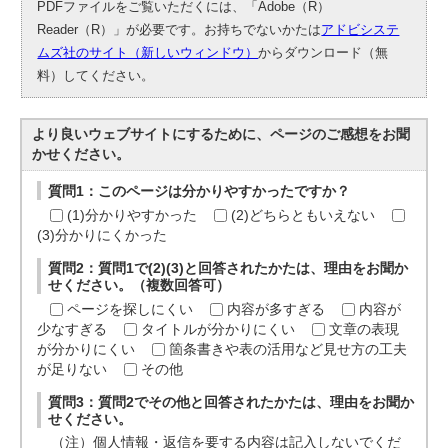
PDFファイルをご覧いただくには、「Adobe（R）
Reader（R）」が必要です。お持ちでないかたは
アドビシステ
ムズ社のサイト（新しいウィンドウ）
からダウンロード（無
料）してください。
より良いウェブサイトにするために、ページのご感想をお聞
かせください。
質問1：このページは分かりやすかったですか？
(1)分かりやすかった
(2)どちらともいえない
(3)分かりにくかった
質問2：質問1で(2)(3)と回答されたかたは、理由をお聞か
せください。（複数回答可）
ページを探しにくい
内容が多すぎる
内容が
少なすぎる
タイトルが分かりにくい
文章の表現
が分かりにくい
箇条書きや表の活用など見せ方の工夫
が足りない
その他
質問3：質問2でその他と回答されたかたは、理由をお聞か
せください。
（注）個人情報・返信を要する内容は記入しないでくだ