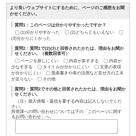
より良いウェブサイトにするために、ページのご感想をお聞
かせください。
質問1：このページは分かりやすかったですか？
(1)分かりやすかった
(2)どちらともいえない
(3)分かりにくかった
質問2：質問1で(2)(3)と回答されたかたは、理由をお聞か
せください。（複数回答可）
ページを探しにくい
内容が多すぎる
内容が
少なすぎる
タイトルが分かりにくい
文章の表現
が分かりにくい
箇条書きや表の活用など見せ方の工夫
が足りない
その他
質問3：質問2でその他と回答されたかたは、理由をお聞か
せください。
（注）個人情報・返信を要する内容は記入しないでくだ
さい。
所管課への問い合わせについては下の「このページに関す
るお問い合わせ」へ。