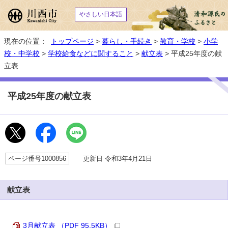
やさしい日本語
現在の位置：
トップページ
>
暮らし・手続き
>
教育・学校
>
小学
校・中学校
>
学校給食などに関すること
>
献立表
> 平成25年度の献
立表
平成25年度の献立表
ページ番号1000856
更新日 令和3年4月21日
献立表
3月献立表 （PDF 95.5KB）