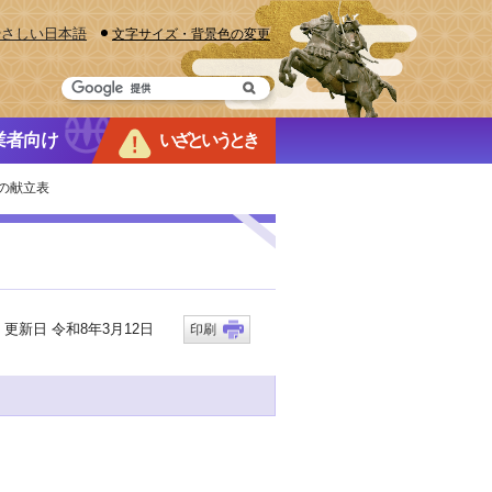
やさしい日本語
文字サイズ・背景色の変更
業者向け
いざというとき
度の献立表
新日 令和8年3月12日
印刷