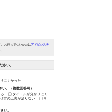
です。お持ちでないかたは
アドビシステ
い。
ださい。
分かりにくかった
ださい。（複数回答可）
ぎる
タイトルが分かりにく
せ方の工夫が足りない
そ
ださい。