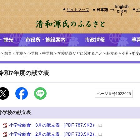
サイトマップ
・観光
市役所・施設案内
市政情報
事
き
>
教育・学校
>
小学校・中学校
>
学校給食などに関すること
>
献立表
> 令和7年
令和7年度の献立表
更
ページ番号1022025
小学校の献立表
小学校給食 3月の献立表 （PDF 787.9KB）
小学校給食 2月の献立表 （PDF 733.5KB）