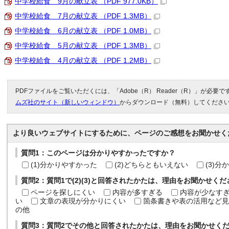
中学校給食 9月の献立表 （PDF 977.0KB）
中学校給食 7月の献立表 （PDF 1.3MB）
中学校給食 6月の献立表 （PDF 1.0MB）
中学校給食 5月の献立表 （PDF 1.3MB）
中学校給食 4月の献立表 （PDF 1.2MB）
PDFファイルをご覧いただくには、「Adobe（R） Reader（R）」が必要
ムズ社のサイト（新しいウィンドウ）
からダウンロード（無料）してくださ
より良いウェブサイトにするために、ページのご感想をお聞かせく
質問1：このページは分かりやすかったですか？
(1)分かりやすかった
(2)どちらともいえない
(3)
質問2：質問1で(2)(3)と回答されたかたは、理由をお聞かせく
ページを探しにくい
内容が多すぎる
内容が少なす
い
文章の表現が分かりにくい
箇条書きや表の活用など見
の他
質問3：質問2でその他と回答されたかたは、理由をお聞かせく