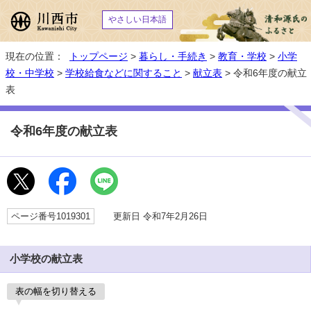
やさしい日本語
現在の位置：
トップページ
>
暮らし・手続き
>
教育・学校
>
小学
校・中学校
>
学校給食などに関すること
>
献立表
> 令和6年度の献立
表
令和6年度の献立表
ページ番号1019301
更新日 令和7年2月26日
小学校の献立表
表の幅を切り替える