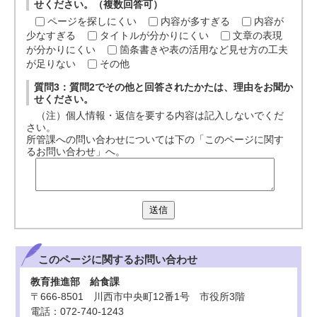
せください。（複数回答可）
ページを探しにくい
内容が多すぎる
内容が
少なすぎる
タイトルが分かりにくい
文章の表現
が分かりにくい
箇条書きや表の活用など見せ方の工夫
が足りない
その他
質問3：質問2でその他と回答されたかたは、理由をお聞か
せください。
（注）個人情報・返信を要する内容は記入しないでくだ
さい。
所管課への問い合わせについては下の「このページに関す
るお問い合わせ」へ。
送信
このページに関する
お問い合わせ
教育推進部 給食課
〒666-8501 川西市中央町12番1号 市役所3階
電話：072-740-1243