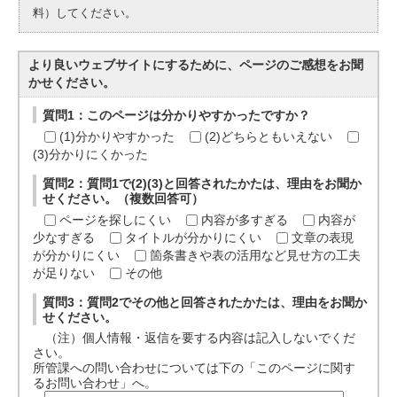
料）してください。
より良いウェブサイトにするために、ページのご感想をお聞
かせください。
質問1：このページは分かりやすかったですか？
(1)分かりやすかった
(2)どちらともいえない
(3)分かりにくかった
質問2：質問1で(2)(3)と回答されたかたは、理由をお聞か
せください。（複数回答可）
ページを探しにくい
内容が多すぎる
内容が
少なすぎる
タイトルが分かりにくい
文章の表現
が分かりにくい
箇条書きや表の活用など見せ方の工夫
が足りない
その他
質問3：質問2でその他と回答されたかたは、理由をお聞か
せください。
（注）個人情報・返信を要する内容は記入しないでくだ
さい。
所管課への問い合わせについては下の「このページに関す
るお問い合わせ」へ。