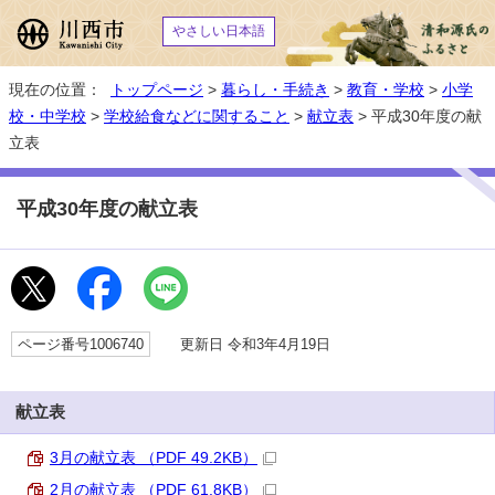
やさしい日本語
現在の位置：
トップページ
>
暮らし・手続き
>
教育・学校
>
小学
校・中学校
>
学校給食などに関すること
>
献立表
> 平成30年度の献
立表
平成30年度の献立表
ページ番号1006740
更新日 令和3年4月19日
献立表
3月の献立表 （PDF 49.2KB）
2月の献立表 （PDF 61.8KB）