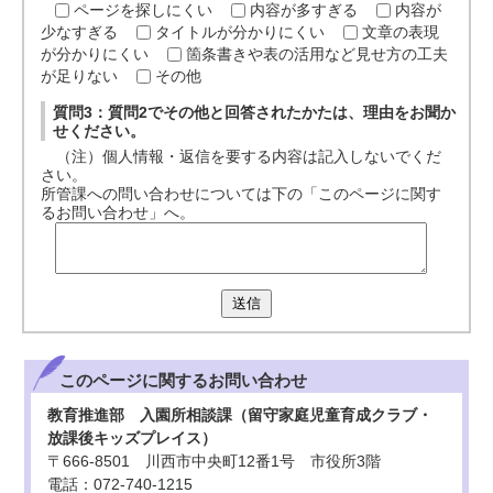
ページを探しにくい
内容が多すぎる
内容が
少なすぎる
タイトルが分かりにくい
文章の表現
が分かりにくい
箇条書きや表の活用など見せ方の工夫
が足りない
その他
質問3：質問2でその他と回答されたかたは、理由をお聞か
せください。
（注）個人情報・返信を要する内容は記入しないでくだ
さい。
所管課への問い合わせについては下の「このページに関す
るお問い合わせ」へ。
送信
このページに関する
お問い合わせ
教育推進部 入園所相談課（留守家庭児童育成クラブ・
放課後キッズプレイス）
〒666-8501 川西市中央町12番1号 市役所3階
電話：072-740-1215