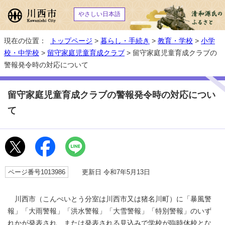
やさしい日本語
現在の位置：
トップページ
>
暮らし・手続き
>
教育・学校
>
小学
校・中学校
>
留守家庭児童育成クラブ
> 留守家庭児童育成クラブの
警報発令時の対応について
留守家庭児童育成クラブの警報発令時の対応につい
て
ページ番号1013986
更新日 令和7年5月13日
川西市（こんぺいとう分室は川西市又は猪名川町）に「暴風警
報」「大雨警報」「洪水警報」「大雪警報」「特別警報」のいず
れかが発表され、または発表される見込みで学校が臨時休校とな