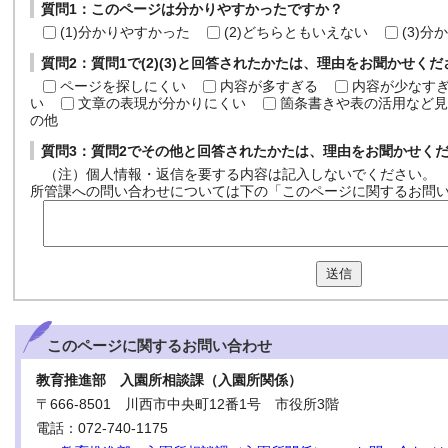
質問1：このページは分かりやすかったですか？
(1)分かりやすかった
(2)どちらともいえない
(3)
質問2：質問1で(2)(3)と回答されたかたは、理由をお聞かせく
ページを探しにくい
内容が多すぎる
内容が少なす
い
文章の表現が分かりにくい
箇条書きや表の活用など見
の他
質問3：質問2でその他と回答されたかたは、理由をお聞かせく
（注）個人情報・返信を要する内容は記入しないでください。
所管課への問い合わせについては下の「このページに関するお問
送信
このページに関する
お問い合わせ
教育推進部 入園所相談課（入園所関係）
〒666-8501 川西市中央町12番1号 市役所3階
電話：072-740-1175