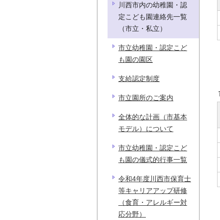
川西市内の幼稚園・認
定こども園連絡先一覧
（市立・私立）
市立幼稚園・認定こど
も園の園区
支給認定制度
市立園所のご案内
全体的な計画（市基本
モデル）について
市立幼稚園・認定こど
も園の儀式的行事一覧
令和4年度川西市保育士
等キャリアアップ研修
（食育・アレルギー対
応分野）