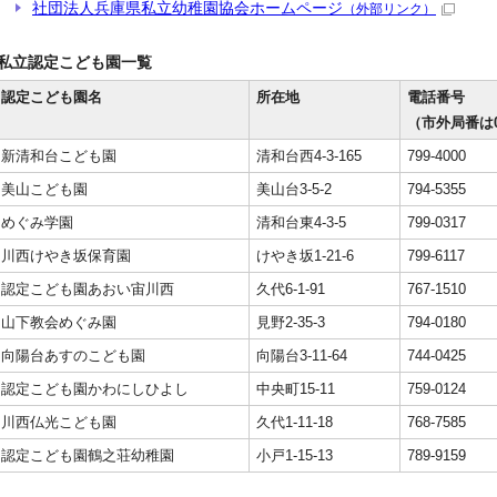
社団法人兵庫県私立幼稚園協会ホームページ
（外部リンク）
私立認定こども園一覧
認定こども園名
所在地
電話番号
（市外局番は0
新清和台こども園
清和台西4-3-165
799-4000
美山こども園
美山台3-5-2
794-5355
めぐみ学園
清和台東4-3-5
799-0317
川西けやき坂保育園
けやき坂1-21-6
799-6117
認定こども園あおい宙川西
久代6-1-91
767-1510
山下教会めぐみ園
見野2-35-3
794-0180
向陽台あすのこども園
向陽台3-11-64
744-0425
認定こども園かわにしひよし
中央町15-11
759-0124
川西仏光こども園
久代1-11-18
768-7585
認定こども園鶴之荘幼稚園
小戸1-15-13
789-9159