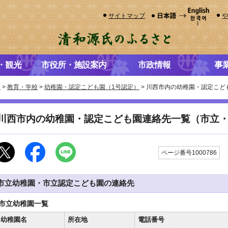
サイトマップ
・観光
市役所・施設案内
市政情報
事
き
>
教育・学校
>
幼稚園・認定こども園（1号認定）
> 川西市内の幼稚園・認定こ
川西市内の幼稚園・認定こども園連絡先一覧（市立
ページ番号1000786
市立幼稚園・市立認定こども園の連絡先
市立幼稚園一覧
幼稚園名
所在地
電話番号