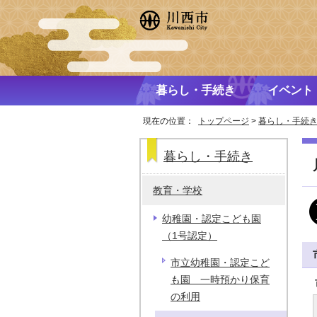
暮らし・手続き
イベント
現在の位置：
トップページ
>
暮らし・手続
暮らし・手続き
教育・学校
幼稚園・認定こども園
（1号認定）
市立幼稚園・認定こど
も園 一時預かり保育
の利用