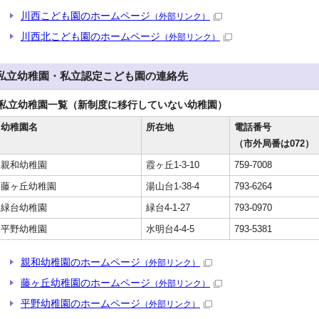
川西こども園のホームページ
（外部リンク）
川西北こども園のホームページ
（外部リンク）
私立幼稚園・私立認定こども園の連絡先
私立幼稚園一覧（新制度に移行していない幼稚園）
幼稚園名
所在地
電話番号
（市外局番は072）
親和幼稚園
霞ヶ丘1-3-10
759-7008
藤ヶ丘幼稚園
湯山台1-38-4
793-6264
緑台幼稚園
緑台4-1-27
793-0970
平野幼稚園
水明台4-4-5
793-5381
親和幼稚園のホームページ
（外部リンク）
藤ヶ丘幼稚園のホームページ
（外部リンク）
平野幼稚園のホームページ
（外部リンク）