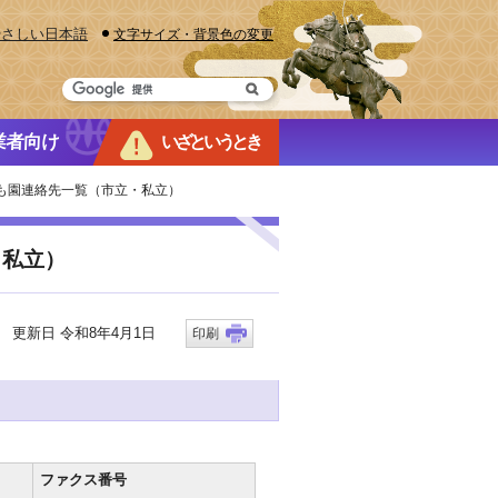
やさしい日本語
文字サイズ・背景色の変更
業者向け
いざというとき
ども園連絡先一覧（市立・私立）
・私立）
更新日 令和8年4月1日
印刷
ファクス番号