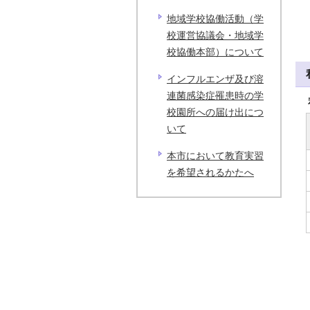
地域学校協働活動（学
校運営協議会・地域学
校協働本部）について
インフルエンザ及び溶
連菌感染症罹患時の学
校園所への届け出につ
いて
本市において教育実習
を希望されるかたへ