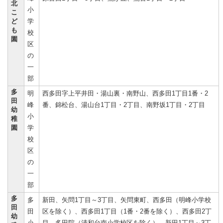
北
小
こ
ど
学
も
校
園
区
の
一
部
多
明
西多田字上平井田・湯山裏・南野山、西多田1丁目1番・2
田
峰
番、錦松台、湯山台1丁目・2丁目、南野坂1丁目・2丁目
幼
小
稚
園
学
校
区
の
一
部
多
多
新田、矢問1丁目～3丁目、矢問東町、西多田（明峰小学校
田
田
区を除く）、西多田1丁目（1番・2番を除く）、西多田2丁
幼
小
目、多田院（清和台南小学校区を除く）、新田1丁目～3丁