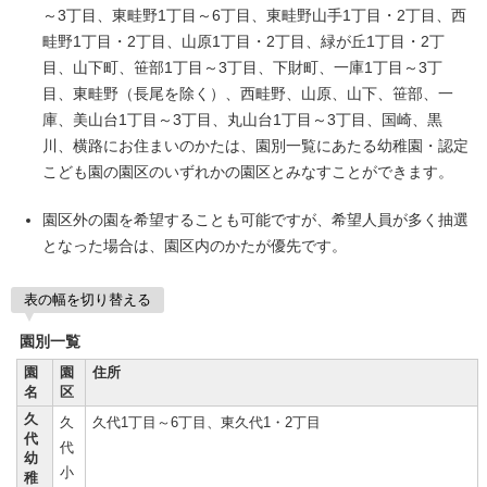
～3丁目、東畦野1丁目～6丁目、東畦野山手1丁目・2丁目、西
畦野1丁目・2丁目、山原1丁目・2丁目、緑が丘1丁目・2丁
目、山下町、笹部1丁目～3丁目、下財町、一庫1丁目～3丁
目、東畦野（長尾を除く）、西畦野、山原、山下、笹部、一
庫、美山台1丁目～3丁目、丸山台1丁目～3丁目、国崎、黒
川、横路にお住まいのかたは、園別一覧にあたる幼稚園・認定
こども園の園区のいずれかの園区とみなすことができます。
園区外の園を希望することも可能ですが、希望人員が多く抽選
となった場合は、園区内のかたが優先です。
表の幅を切り替える
園別一覧
園
園
住所
名
区
久
久
久代1丁目～6丁目、東久代1・2丁目
代
代
幼
小
稚