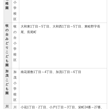
小
稚
園
学
校
区
牧
牧
大和東1丁目～5丁目、大和西1丁目～5丁目、東畦野字長
の
の
尾、長尾町
台
台
み
ど
小
り
学
こ
校
ど
区
も
園
加
加
南花屋敷1丁目～4丁目、加茂1丁目～6丁目
茂
茂
こ
小
ど
も
学
園
校
区
川
川
小花1丁目・2丁目、小戸1丁目～3丁目、栄町24番～27番、