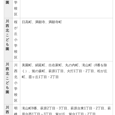
園
学
校
区
川
桜
日高町、満願寺、満願寺町
西
が
北
丘
こ
ど
小
も
学
園
校
区
川
川
美園町、絹延町、出在家町、丸の内町、滝山町（8番を除
西
西
く）、鴬の森町、萩原1丁目、火打1丁目・2丁目、松が丘
北
北
町、霞ヶ丘1丁目・2丁目
こ
ど
小
も
学
園
校
区
川
明
滝山町8番、萩原2丁目・3丁目、萩原台東1丁目・2丁目、萩
西
峰
原台西1丁目～3丁目、鴬が丘、鴬台1丁目・2丁目