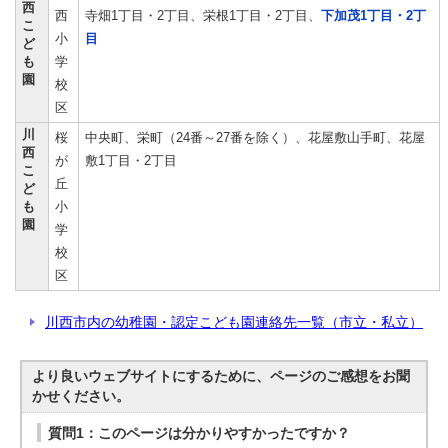
西
西
寺畑1丁目・2丁目、栄根1丁目・2丁目、
下加茂1丁目・2丁
こ
小
目
ど
も
学
園
校
区
川
桜
中央町、栄町（24番～27番を除く）、花屋敷山手町、花屋
西
が
敷1丁目・2丁目
こ
丘
ど
も
小
園
学
校
区
川西市内の幼稚園・認定こども園連絡先一覧（市立・私立）
より良いウェブサイトにするために、ページのご感想をお聞
かせください。
質問1：このページは分かりやすかったですか？