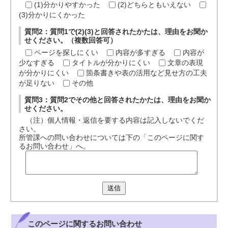
(1)分かりやすかった
(2)どちらともいえない
(3)分かりにくかった
質問2：質問1で(2)(3)と回答されたかたは、理由をお聞か
せください。（複数回答可）
ページを探しにくい
内容が多すぎる
内容が
少なすぎる
タイトルが分かりにくい
文章の表現
が分かりにくい
箇条書きや表の活用など見せ方の工夫
が足りない
その他
質問3：質問2でその他と回答されたかたは、理由をお聞か
せください。
（注）個人情報・返信を要する内容は記入しないでくだ
さい。
所管課への問い合わせについては下の「このページに関す
るお問い合わせ」へ。
送信
このページに関する
お問い合わせ