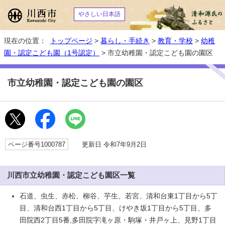
やさしい日本語
現在の位置：
トップページ
>
暮らし・手続き
>
教育・学校
>
幼稚
園・認定こども園（1号認定）
> 市立幼稚園・認定こども園の園区
市立幼稚園・認定こども園の園区
ページ番号1000787
更新日 令和7年9月2日
川西市立幼稚園・認定こども園区一覧
石道、虫生、赤松、柳谷、芋生、若宮、清和台東1丁目から5丁
目、清和台西1丁目から5丁目、けやき坂1丁目から5丁目、多
田院西2丁目5番,多田院字滝ヶ原・駒塚・井戸ヶ上、見野1丁目