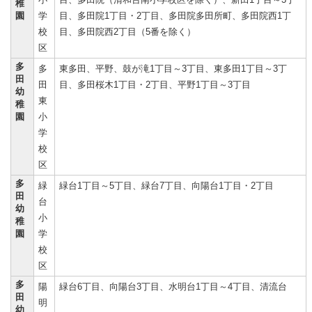
稚
園
学
目、多田院1丁目・2丁目、多田院多田所町、多田院西1丁
校
目、多田院西2丁目（5番を除く）
区
多
多
東多田、平野、鼓が滝1丁目～3丁目、東多田1丁目～3丁
田
田
目、多田桜木1丁目・2丁目、平野1丁目～3丁目
幼
東
稚
園
小
学
校
区
多
緑
緑台1丁目～5丁目、緑台7丁目、向陽台1丁目・2丁目
田
台
幼
小
稚
園
学
校
区
多
陽
緑台6丁目、向陽台3丁目、水明台1丁目～4丁目、清流台
田
明
幼