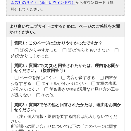
ムズ社のサイト（新しいウィンドウ）
からダウンロード（無
料）してください。
より良いウェブサイトにするために、ページのご感想をお聞
かせください。
質問1：このページは分かりやすかったですか？
(1)分かりやすかった
(2)どちらともいえない
(3)分かりにくかった
質問2：質問1で(2)(3)と回答されたかたは、理由をお聞か
せください。（複数回答可）
ページを探しにくい
内容が多すぎる
内容が
少なすぎる
タイトルが分かりにくい
文章の表現
が分かりにくい
箇条書きや表の活用など見せ方の工夫
が足りない
その他
質問3：質問2でその他と回答されたかたは、理由をお聞か
せください。
（注）個人情報・返信を要する内容は記入しないでくだ
さい。
所管課への問い合わせについては下の「このページに関す