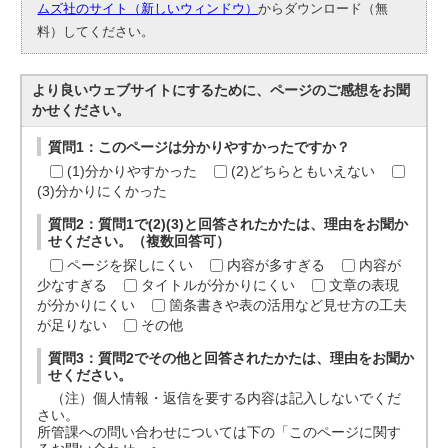
ムズ社のサイト（新しいウィンドウ）
からダウンロード（無
料）してください。
より良いウェブサイトにするために、ページのご感想をお聞
かせください。
質問1：このページは分かりやすかったですか？
(1)分かりやすかった
(2)どちらともいえない
(3)分かりにくかった
質問2：質問1で(2)(3)と回答されたかたは、理由をお聞か
せください。（複数回答可）
ページを探しにくい
内容が多すぎる
内容が
少なすぎる
タイトルが分かりにくい
文章の表現
が分かりにくい
箇条書きや表の活用など見せ方の工夫
が足りない
その他
質問3：質問2でその他と回答されたかたは、理由をお聞か
せください。
（注）個人情報・返信を要する内容は記入しないでくだ
さい。
所管課への問い合わせについては下の「このページに関す