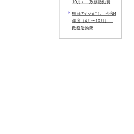
10月） 政務活動費
明日のかわにし 令和4
年度（4月〜10月）
政務活動費