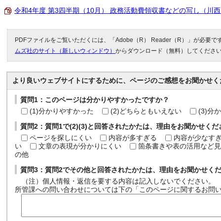
令和4年度 第3四半期（10月） 政務活動費領収書などの写し（川西まほ
PDFファイルをご覧いただくには、「Adobe（R） Reader（R）」が必要
ムズ社のサイト（新しいウィンドウ）
からダウンロード（無料）してくださ
より良いウェブサイトにするために、ページのご感想をお聞かせく
質問1：このページは分かりやすかったですか？
(1)分かりやすかった
(2)どちらともいえない
(3)
質問2：質問1で(2)(3)と回答されたかたは、理由をお聞かせく
ページを探しにくい
内容が多すぎる
内容が少なす
い
文章の表現が分かりにくい
箇条書きや表の活用など見
の他
質問3：質問2でその他と回答されたかたは、理由をお聞かせく
（注）個人情報・返信を要する内容は記入しないでください。
所管課への問い合わせについては下の「このページに関するお問