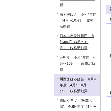
費
清和源氏会 令和4年度
（4月〜10月） 政務
活動費
日本共産党議員団 令
和4年度（4月〜10
月） 政務活動費
公明党 令和4年度（4
月〜10月） 政務活動
費
川西まほろば会 令和4
年度（4月〜10月
分） 政務活動費
市民クラブ “改革の
風” 令和4年度（4月〜