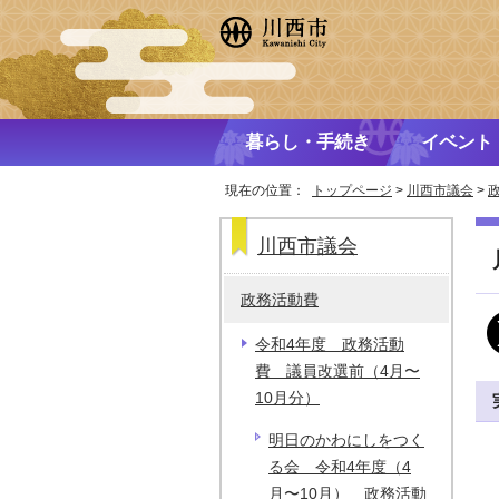
暮らし・手続き
イベント
現在の位置：
トップページ
>
川西市議会
>
川西市議会
政務活動費
令和4年度 政務活動
費 議員改選前（4月〜
10月分）
明日のかわにしをつく
る会 令和4年度（4
月〜10月） 政務活動