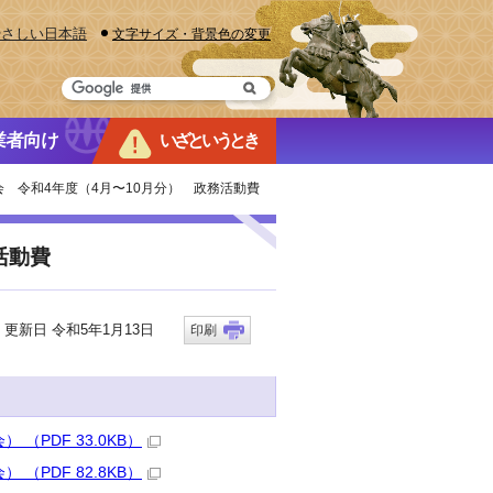
やさしい日本語
文字サイズ・背景色の変更
業者向け
いざというとき
会 令和4年度（4月〜10月分） 政務活動費
活動費
新日 令和5年1月13日
印刷
PDF 33.0KB）
PDF 82.8KB）