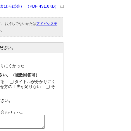
ろば会） （PDF 491.8KB）
です。お持ちでないかたは
アドビシステ
い。
ださい。
分かりにくかった
ださい。（複数回答可）
ぎる
タイトルが分かりにく
せ方の工夫が足りない
そ
ださい。
い合わせ」へ。