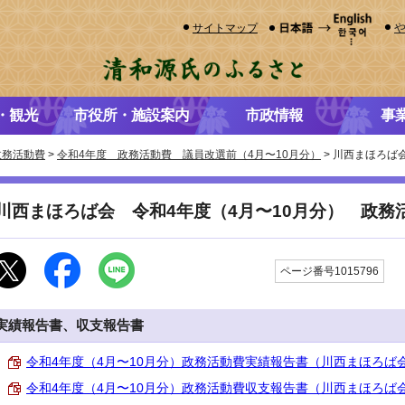
サイトマップ
・観光
市役所・施設案内
市政情報
事
政務活動費
>
令和4年度 政務活動費 議員改選前（4月〜10月分）
> 川西まほろば
川西まほろば会 令和4年度（4月〜10月分） 政務
更
ページ番号1015796
実績報告書、収支報告書
令和4年度（4月〜10月分）政務活動費実績報告書（川西まほろば会） （
令和4年度（4月〜10月分）政務活動費収支報告書（川西まほろば会） （