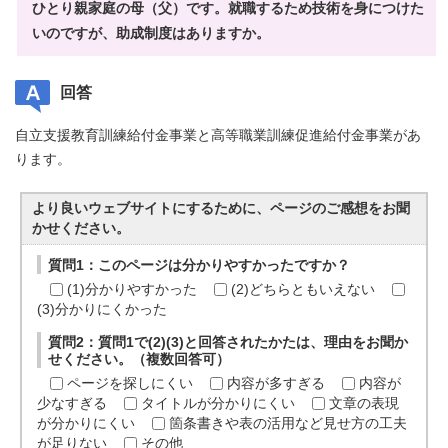
ひとり親家庭の母（父）です。就職するため技術を身につけた
いのですが、助成制度はありますか。
回答
自立支援教育訓練給付金事業と高等職業訓練促進給付金事業があ
ります。
より良いウェブサイトにするために、ページのご感想をお聞
かせください。
質問1：このページは分かりやすかったですか？
(1)分かりやすかった
(2)どちらともいえない
(3)分かりにくかった
質問2：質問1で(2)(3)と回答されたかたは、理由をお聞か
せください。（複数回答可）
ページを探しにくい
内容が多すぎる
内容が
少なすぎる
タイトルが分かりにくい
文章の表現
が分かりにくい
箇条書きや表の活用など見せ方の工夫
が足りない
その他