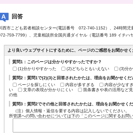
回答
川西市こども若者相談センター(電話番号 072-740-1152）、24
072-759-7799）、児童相談所全国共通ダイヤル（電話番号 189 
より良いウェブサイトにするために、ページのご感想をお聞かせく
質問1：このページは分かりやすかったですか？
(1)分かりやすかった
(2)どちらともいえない
(3)
質問2：質問1で(2)(3)と回答されたかたは、理由をお聞かせく
ページを探しにくい
内容が多すぎる
内容が少なす
い
文章の表現が分かりにくい
箇条書きや表の活用など見
の他
質問3：質問2でその他と回答されたかたは、理由をお聞かせく
（注）個人情報・返信を要する内容は記入しないでください。
所管課への問い合わせについては下の「このページに関するお問