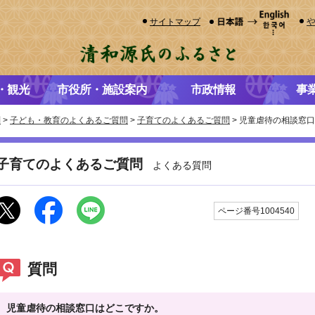
サイトマップ
・観光
市役所・施設案内
市政情報
事
問
>
子ども・教育のよくあるご質問
>
子育てのよくあるご質問
> 児童虐待の相談窓
子育てのよくあるご質問
よくある質問
更
ページ番号1004540
質問
児童虐待の相談窓口はどこですか。