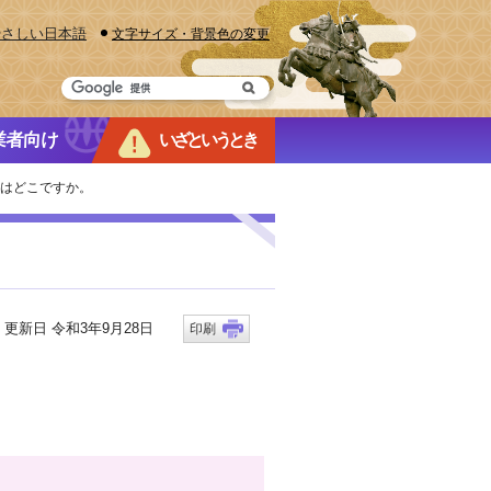
やさしい日本語
文字サイズ・背景色の変更
業者向け
いざというとき
口はどこですか。
新日 令和3年9月28日
印刷