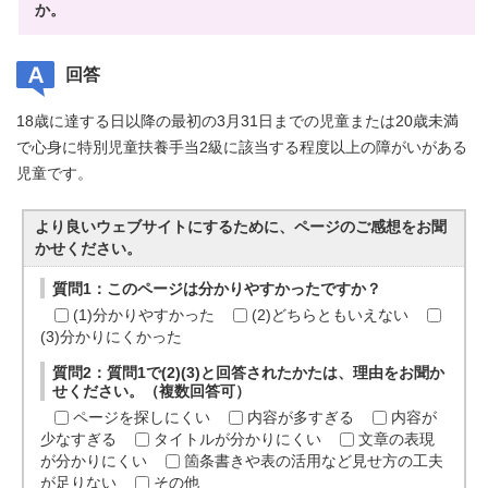
か。
回答
18歳に達する日以降の最初の3月31日までの児童または20歳未満
で心身に特別児童扶養手当2級に該当する程度以上の障がいがある
児童です。
より良いウェブサイトにするために、ページのご感想をお聞
かせください。
質問1：このページは分かりやすかったですか？
(1)分かりやすかった
(2)どちらともいえない
(3)分かりにくかった
質問2：質問1で(2)(3)と回答されたかたは、理由をお聞か
せください。（複数回答可）
ページを探しにくい
内容が多すぎる
内容が
少なすぎる
タイトルが分かりにくい
文章の表現
が分かりにくい
箇条書きや表の活用など見せ方の工夫
が足りない
その他