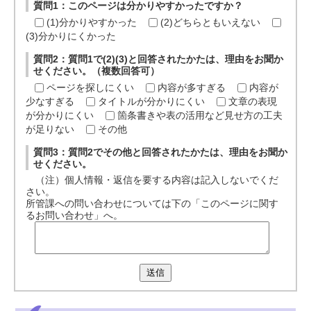
質問1：このページは分かりやすかったですか？
(1)分かりやすかった
(2)どちらともいえない
(3)分かりにくかった
質問2：質問1で(2)(3)と回答されたかたは、理由をお聞か
せください。（複数回答可）
ページを探しにくい
内容が多すぎる
内容が
少なすぎる
タイトルが分かりにくい
文章の表現
が分かりにくい
箇条書きや表の活用など見せ方の工夫
が足りない
その他
質問3：質問2でその他と回答されたかたは、理由をお聞か
せください。
（注）個人情報・返信を要する内容は記入しないでくだ
さい。
所管課への問い合わせについては下の「このページに関す
るお問い合わせ」へ。
送信