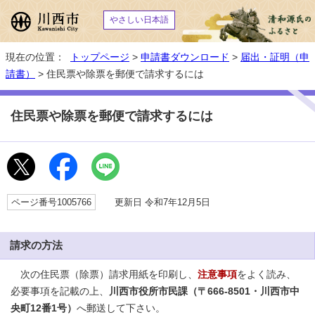
やさしい日本語
現在の位置：
トップページ
>
申請書ダウンロード
>
届出・証明（申
請書）
> 住民票や除票を郵便で請求するには
住民票や除票を郵便で請求するには
ページ番号1005766
更新日 令和7年12月5日
請求の方法
次の住民票（除票）請求用紙を印刷し、
注意事項
をよく読み、
必要事項を記載の上、
川西市役所市民課（〒666-8501・川西市中
央町12番1号）
へ郵送して下さい。