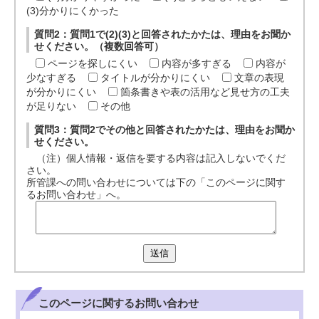
(3)分かりにくかった
質問2：質問1で(2)(3)と回答されたかたは、理由をお聞か
せください。（複数回答可）
ページを探しにくい
内容が多すぎる
内容が
少なすぎる
タイトルが分かりにくい
文章の表現
が分かりにくい
箇条書きや表の活用など見せ方の工夫
が足りない
その他
質問3：質問2でその他と回答されたかたは、理由をお聞か
せください。
（注）個人情報・返信を要する内容は記入しないでくだ
さい。
所管課への問い合わせについては下の「このページに関す
るお問い合わせ」へ。
送信
このページに関する
お問い合わせ