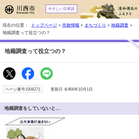
やさしい日本語
現在の位置：
トップページ
>
市政情報
>
まちづくり
>
地籍調査
>
地籍調査って役立つの？
地籍調査って役立つの？
ページ番号1004271
更新日 令和6年10月1日
地籍調査をしていないと…