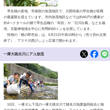
早生桃の産地、市南部の加茂地区で、川西特産の早生桃が収穫
の最盛期を迎えています。市内加茂地区などでは約40戸の農家が
約4ヘクタールの畑で早生品種の「布目」や「日川白鳳」などを栽
培。京阪神地域を中心に年間約60トンを出荷しています。
恒例の「桃の即売会」は、6月21日午前10時から（売り切れ次第
終了）、アステ川西ぴぃぷぅ広場で開かれます。
一庫大路次川にアユ放流
10日、一庫ダム下流の一庫大路次川で猪名川漁業協同組合と独