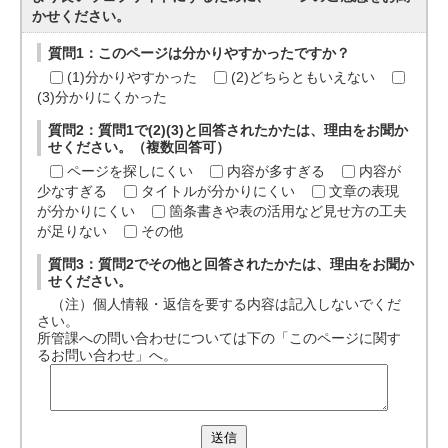
かせください。
質問1：このページは分かりやすかったですか？
(1)分かりやすかった
(2)どちらともいえない
(3)分かりにくかった
質問2：質問1で(2)(3)と回答されたかたは、理由をお聞か
せください。（複数回答可）
ページを探しにくい
内容が多すぎる
内容が
少なすぎる
タイトルが分かりにくい
文章の表現
が分かりにくい
箇条書きや表の活用など見せ方の工夫
が足りない
その他
質問3：質問2でその他と回答されたかたは、理由をお聞か
せください。
（注）個人情報・返信を要する内容は記入しないでくだ
さい。
所管課への問い合わせについては下の「このページに関す
るお問い合わせ」へ。
送信