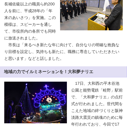
長補佐級以上の職員ら約200
人を前に、平成28年の「年
末のあいさつ」を実施。この
模様は、スピーカーを通し
て、市役所内の各所でも同時
に放送されました。
市長は「来るべき新たな年に向けて、自分なりの明確な抱負な
り目標を設定し、気持ちも新たに、職務に専念していただきたい
と思います」などと話しました。
地域の力でイルミネーションを！大和夢ナリエ
17日、大和西の平木谷池
公園と能勢電鉄「畦野」駅前
で、「大和夢ナリエ」の点灯
式が行われました。世代間を
こえた地域の絆づくりと阪神
淡路大震災の鎮魂のために毎
年行われており、今回で17