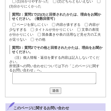
(1)分かりやすかった
(2)どちらともいえない
(3)分かりにくかった
質問2：質問1で(2)(3)と回答されたかたは、理由をお聞か
せください。（複数回答可）
ページを探しにくい
内容が多すぎる
内容が
少なすぎる
タイトルが分かりにくい
文章の表現
が分かりにくい
箇条書きや表の活用など見せ方の工夫
が足りない
その他
質問3：質問2でその他と回答されたかたは、理由をお聞か
せください。
（注）個人情報・返信を要する内容は記入しないでくだ
さい。
所管課への問い合わせについては下の「このページに関す
るお問い合わせ」へ。
送信
このページに関する
お問い合わせ