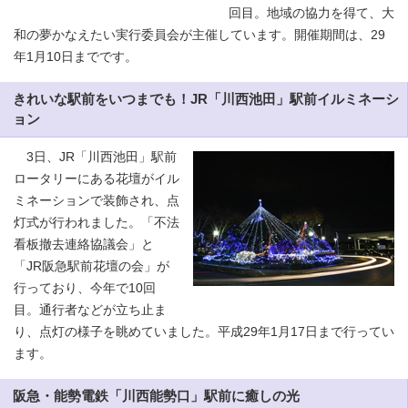
回目。地域の協力を得て、大
和の夢かなえたい実行委員会が主催しています。開催期間は、29
年1月10日までです。
きれいな駅前をいつまでも！JR「川西池田」駅前イルミネーシ
ョン
3日、JR「川西池田」駅前
ロータリーにある花壇がイル
ミネーションで装飾され、点
灯式が行われました。「不法
看板撤去連絡協議会」と
「JR阪急駅前花壇の会」が
行っており、今年で10回
目。通行者などが立ち止ま
り、点灯の様子を眺めていました。平成29年1月17日まで行ってい
ます。
阪急・能勢電鉄「川西能勢口」駅前に癒しの光