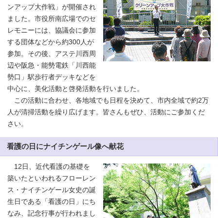
ンアップ大作戦」が開催され
ました。市役所南広場でのセ
レモニーには、協議会に参加
する団体などから約300人が
参加。その後、アステ川西周
辺や阪急・能勢電鉄「川西能
勢口」駅歩行者デッキなどを
中心に、美化活動と啓発活動を行いました。
この活動に合わせ、各地域でも日程を決めて、市内全域で約2万
人が清掃活動を繰り広げます。皆さんもぜひ、活動にご参加くだ
さい。
看護の日にナイチンゲール像へ献花
12日、近代看護の基礎を
築いたといわれるフローレン
ス・ナイチンゲール女史の誕
生日である「看護の日」にち
なみ、記念行事が行われまし