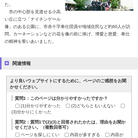
た。
市の中心部を見渡せる小高
い丘に立つ「ナイチンゲール
像」のある公園に、市赤十字奉仕団員や地域住民など約60人が訪
問。カーネーションなどの花を像の前に捧げ、博愛と慈愛、奉仕
の精神を誓いあいました。
関連情報
より良いウェブサイトにするために、ページのご感想をお聞
かせください。
質問1：このページは分かりやすかったですか？
(1)分かりやすかった
(2)どちらともいえない
(3)分かりにくかった
質問2：質問1で(2)(3)と回答されたかたは、理由をお聞か
せください。（複数回答可）
ページを探しにくい
内容が多すぎる
内容が