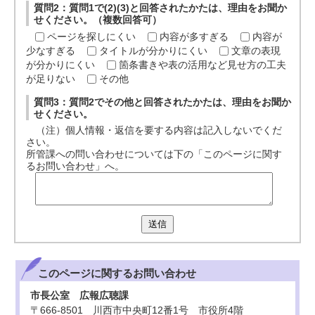
質問2：質問1で(2)(3)と回答されたかたは、理由をお聞か
せください。（複数回答可）
ページを探しにくい
内容が多すぎる
内容が
少なすぎる
タイトルが分かりにくい
文章の表現
が分かりにくい
箇条書きや表の活用など見せ方の工夫
が足りない
その他
質問3：質問2でその他と回答されたかたは、理由をお聞か
せください。
（注）個人情報・返信を要する内容は記入しないでくだ
さい。
所管課への問い合わせについては下の「このページに関す
るお問い合わせ」へ。
送信
このページに関する
お問い合わせ
市長公室 広報広聴課
〒666-8501 川西市中央町12番1号 市役所4階